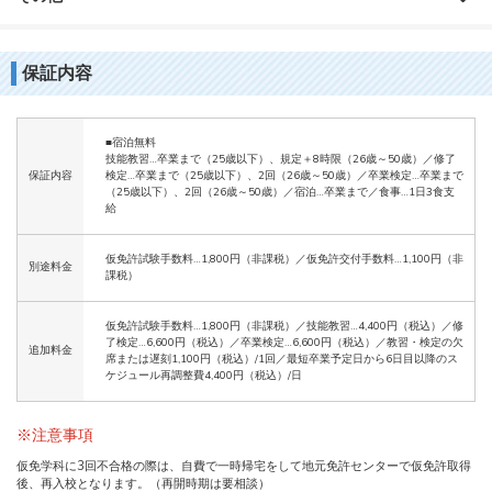
保証内容
■宿泊無料
技能教習…卒業まで（25歳以下）、規定＋8時限（26歳～50歳）／修了
保証内容
検定…卒業まで（25歳以下）、2回（26歳～50歳）／卒業検定…卒業まで
（25歳以下）、2回（26歳～50歳）／宿泊…卒業まで／食事…1日3食支
給
仮免許試験手数料…1,800円（非課税）／仮免許交付手数料…1,100円（非
別途料金
課税）
仮免許試験手数料…1,800円（非課税）／技能教習…4,400円（税込）／修
了検定…6,600円（税込）／卒業検定…6,600円（税込）／教習・検定の欠
追加料金
席または遅刻1,100円（税込）/1回／最短卒業予定日から6日目以降のス
ケジュール再調整費4,400円（税込）/日
※注意事項
仮免学科に3回不合格の際は、自費で一時帰宅をして地元免許センターで仮免許取得
後、再入校となります。（再開時期は要相談）