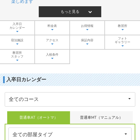
楽しめます
もっと見る
入卒日
料金表
お得情報
教習所
カレンダー
フォト
宿泊施設
アクセス
保証内容
ギャラリー
教習所
入校条件
スタッフ
入卒日カレンダー
普通車AT（オートマ）
普通車MT（マニュアル）