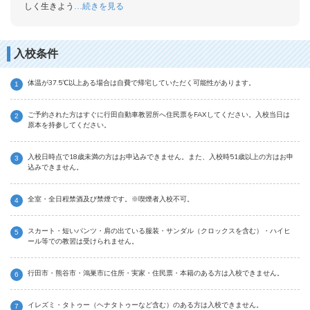
しく生きよう
続きを見る
…
入校条件
体温が37.5℃以上ある場合は自費で帰宅していただく可能性があります。
ご予約された方はすぐに行田自動車教習所へ住民票をFAXしてください。入校当日は
原本を持参してください。
入校日時点で18歳未満の方はお申込みできません。また、入校時51歳以上の方はお申
込みできません。
全室・全日程禁酒及び禁煙です。※喫煙者入校不可。
スカート・短いパンツ・肩の出ている服装・サンダル（クロックスを含む）・ハイヒ
ール等での教習は受けられません。
行田市・熊谷市・鴻巣市に住所・実家・住民票・本籍のある方は入校できません。
イレズミ・タトゥー（ヘナタトゥーなど含む）のある方は入校できません。