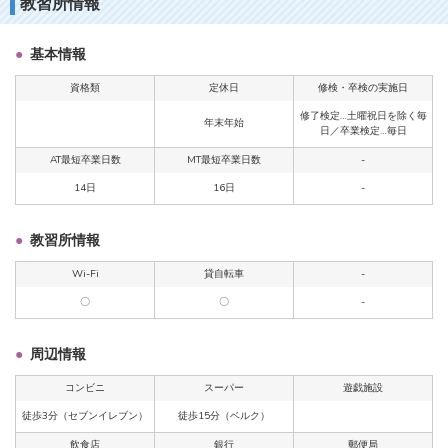
教習所情報
基本情報
資格類
定休日
修検・卒検の実施日
修了検定…土曜祝日を除く毎
年末年始
日／卒業検定…毎日
AT最短卒業日数
MT最短卒業日数
-
14日
16日
-
教習所情報
Wi-Fi
貸自転車
-
〇
〇
-
周辺情報
コンビニ
スーパー
遊戯施設
徒歩3分（セブンイレブン）
徒歩15分（ベルク）
飲食店
銀行
郵便局