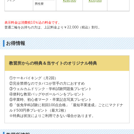
ツイン
¥280,500
¥330,000
男性寮
表示料金は消費税10％込の料金です。
普通二輪をお持ちの方は、上記料金より￥22,000（税込）割引。
お得情報
教習所からの特典＆当サイトのオリジナル特典
①ケーキバイキング（月2回）
②完全禁煙なのでタバコが苦手の方におすすめ
③ウェルカムドリンク・学科試験問題集プレゼント
④便利な教習バッグやボールペンをプレゼント
⑤卒業時、初心者マーク・卒業記念写真プレゼント
⑥「仮免学科試験に初回100点合格」「最短卒業達成」ごとにマクドナ
ルド500円券プレゼント（最大2枚）
※特典は状況によりご利用できない場合があります。