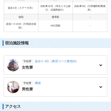
自転車10分（埼玉りそな銀
自転車5分（行田棚田町郵便
徒歩1分（ステーキ宮）
行、武蔵野銀行）
局）
病院
最寄駅
-
送迎バス10分（行田総合病
JR行田駅
-
院）
宿泊施設情報
徒歩3~4分（教習コース敷地内）
学校寮
女性寮
隣接
学校寮
男性寮
アクセス