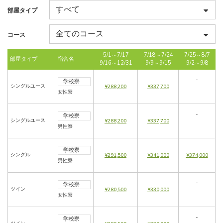
部屋タイプ
コース
5/1～7/17
7/18～7/24
7/25～8/7
部屋タイプ
宿舎名
9/16～12/31
9/9～9/15
9/2～9/8
-
学校寮
シングルユース
¥288,200
¥337,700
女性寮
-
学校寮
シングルユース
¥288,200
¥337,700
男性寮
学校寮
シングル
¥291,500
¥341,000
¥374,000
男性寮
-
学校寮
ツイン
¥280,500
¥330,000
女性寮
-
学校寮