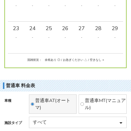
-
-
-
-
-
-
-
23
24
25
26
27
28
29
-
-
-
-
-
-
-
混雑状況： 余裕あり ◎ / お急ぎください △ / 空きなし ×
普通車 料金表
普通車AT(オート
普通車MT(マニュア
車種
マ)
ル)
施設タイプ