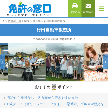
仮申込み
資料請求
教習所一覧
関東
埼玉県
行田自動車教習所
行田自動車教習所
〒361-0056 埼玉県行田市持田2313-5
おすすめ
ポイント
都心から乗換なし！各方面から行きやすい立地
B級グルメ（ゼリーフライ・フライ）に忍城址。グルメや観光を