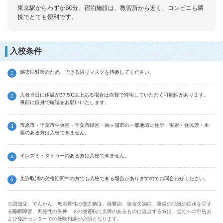
東京駅からわずか60分。宿泊施設は、教習所から近く、コンビニも隣
接でとても便利です。
入校条件
感染症対策のため、できる限りマスクを持参してください。
入校当日に体温が37.5℃以上ある場合は自費で帰宅していただく可能性があります。
事前に自身で確認をお願いいたします。
市原市・千葉市中央区・千葉市緑区・袖ヶ浦市の一部地域に住所・実家・住民票・本
籍のある方は入校できません。
イレズミ・タトゥーのある方は入校できません。
免許取消の欠格期間中の方でも入校できる場合がありますのでお問合わせください。
※認知症、てんかん、無自覚性の低血糖症、躁鬱病、統合失調症、重度の眠気の症状を呈す
る睡眠障害、再発性の失神、その他運転に支障のあるものに該当する方は、当社への申告お
よび免許センターでの受験相談が必須となります。