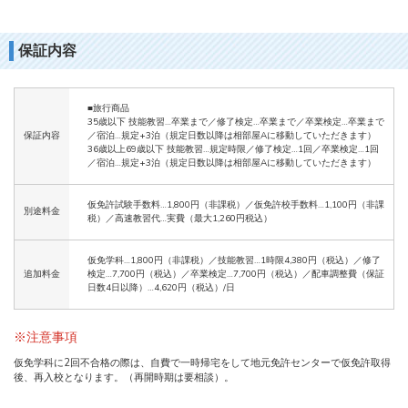
保証内容
■旅行商品
35歳以下 技能教習…卒業まで／修了検定…卒業まで／卒業検定…卒業まで
保証内容
／宿泊…規定+3泊（規定日数以降は相部屋Aに移動していただきます）
36歳以上69歳以下 技能教習…規定時限／修了検定…1回／卒業検定…1回
／宿泊…規定+3泊（規定日数以降は相部屋Aに移動していただきます）
仮免許試験手数料…1,800円（非課税）／仮免許校手数料…1,100円（非課
別途料金
税）／高速教習代…実費（最大1,260円税込）
仮免学科…1,800円（非課税）／技能教習…1時限4,380円（税込）／修了
追加料金
検定…7,700円（税込）／卒業検定…7,700円（税込）／配車調整費（保証
日数4日以降）…4,620円（税込）/日
※注意事項
仮免学科に2回不合格の際は、自費で一時帰宅をして地元免許センターで仮免許取得
後、再入校となります。（再開時期は要相談）。