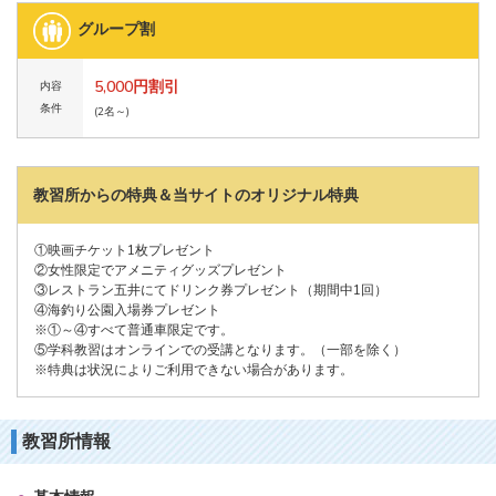
グループ割
5,000円割引
内容
条件
(2名～)
教習所からの特典＆当サイトのオリジナル特典
①映画チケット1枚プレゼント
②女性限定でアメニティグッズプレゼント
③レストラン五井にてドリンク券プレゼント（期間中1回）
④海釣り公園入場券プレゼント
※①～④すべて普通車限定です。
⑤学科教習はオンラインでの受講となります。（一部を除く）
※特典は状況によりご利用できない場合があります。
教習所情報