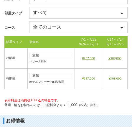
部屋タイプ
コース
7/1～7/13
7/14～7/24
部屋タイプ
宿舎名
9/26～12/31
9/15～9/25
旅館
相部屋
¥297,000
¥308,000
マリーナINN
旅館
相部屋
¥297,000
¥308,000
ホテルマリーナINN臨海荘
表示料金は消費税10％込の料金です。
普通二輪をお持ちの方は、上記料金より￥11,000（税込）割引。
お得情報