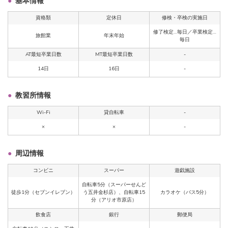
基本情報
資格類
定休日
修検・卒検の実施日
修了検定…毎日／卒業検定…
旅館業
年末年始
毎日
AT最短卒業日数
MT最短卒業日数
-
14日
16日
-
教習所情報
Wi-Fi
貸自転車
-
×
×
-
周辺情報
コンビニ
スーパー
遊戯施設
自転車5分（スーパーせんど
徒歩1分（セブンイレブン）
う五井金杉店）、自転車15
カラオケ（バス5分）
分（アリオ市原店）
飲食店
銀行
郵便局