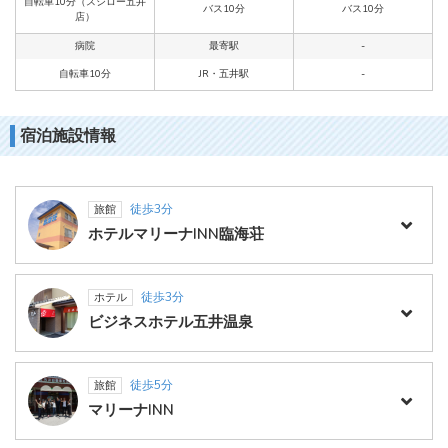
自転車10分（スシロー五井
バス10分
バス10分
店）
病院
最寄駅
-
自転車10分
JR・五井駅
-
宿泊施設情報
徒歩3分
旅館
ホテルマリーナINN臨海荘
徒歩3分
ホテル
ビジネスホテル五井温泉
徒歩5分
旅館
マリーナINN