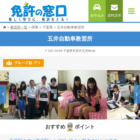
仮申込み
資料請求
教習所一覧
関東
千葉県
五井自動車教習所
五井自動車教習所
〒290-0056 千葉県市原市五井8840
おすすめ
ポイント