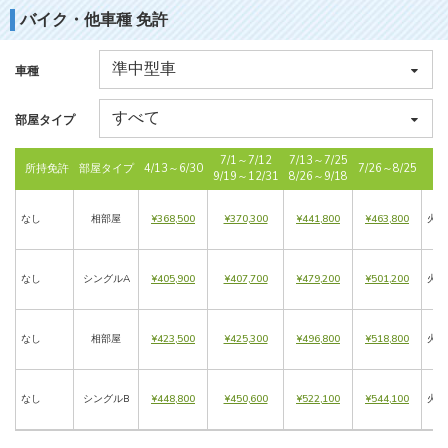
バイク・他車種 免許
車種
部屋タイプ
7/1～7/12
7/13～7/25
所持免許
部屋タイプ
4/13～6/30
7/26～8/25
入
9/19～12/31
8/26～9/18
なし
相部屋
¥368,500
¥370,300
¥441,800
¥463,800
火・
なし
シングルA
¥405,900
¥407,700
¥479,200
¥501,200
火・
なし
相部屋
¥423,500
¥425,300
¥496,800
¥518,800
火・
なし
シングルB
¥448,800
¥450,600
¥522,100
¥544,100
火・