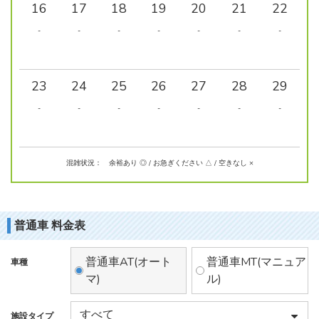
16
17
18
19
20
21
22
-
-
-
-
-
-
-
23
24
25
26
27
28
29
-
-
-
-
-
-
-
混雑状況： 余裕あり ◎ / お急ぎください △ / 空きなし ×
普通車 料金表
普通車AT(オート
普通車MT(マニュア
車種
マ)
ル)
施設タイプ