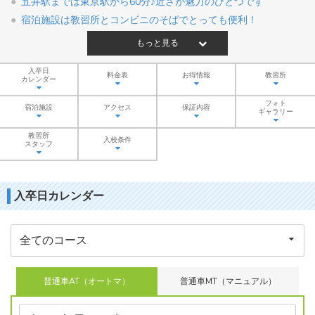
五井駅までは東京駅から60分♪近さが魅力のひとつです
宿泊施設は教習所とコンビニのそばでとっても便利！
もっと見る
入卒日
料金表
お得情報
教習所
カレンダー
フォト
宿泊施設
アクセス
保証内容
ギャラリー
教習所
入校条件
スタッフ
入卒日カレンダー
普通車AT（オートマ）
普通車MT（マニュアル）