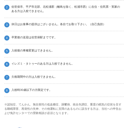
佐世保市、平戸市北部、北松浦郡（離島を除く、松浦市西）に在住・住民票・実家の
ある方は入校できません。
休日はお食事の提供はございません。各自でお取り下さい。（自己負担）
卒業後の送迎は佐世保駅までです。
入校後の車種変更はできません。
イレズミ・タトゥーのある方は入校できません。
欠格期間中の方は入校できません。
入校時30歳以下の方限定です。
※認知症、てんかん、無自覚性の低血糖症、躁鬱病、統合失調症、重度の眠気の症状を呈す
る睡眠障害、再発性の失神、その他運転に支障のあるものに該当する方は、当社への申告お
よび免許センターでの受験相談が必須となります。