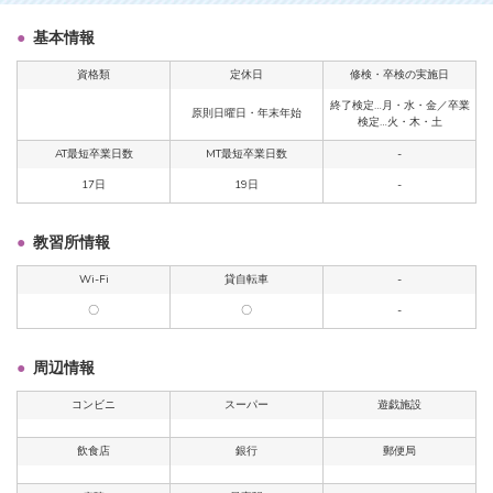
基本情報
資格類
定休日
修検・卒検の実施日
終了検定…月・水・金／卒業
原則日曜日・年末年始
検定…火・木・土
AT最短卒業日数
MT最短卒業日数
-
17日
19日
-
教習所情報
Wi-Fi
貸自転車
-
〇
〇
-
周辺情報
コンビニ
スーパー
遊戯施設
飲食店
銀行
郵便局