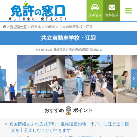
仮申込み
資料請求
教習所一覧
西日本
長崎県
共立自動車学校・江迎
共立自動車学校・江迎
〒859-6143 長崎県佐世保市鹿町町深江潟150-2
おすすめ
ポイント
異国情緒あふれる城下町・世界遺産の地「平戸」にほど近く観
光を十分楽しむことができます