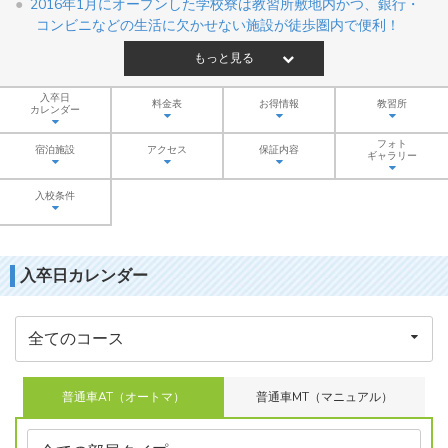
2016年1月にオープンした学校寮は教習所敷地内かつ、銀行・
コンビニなどの生活に欠かせない施設が徒歩圏内で便利！
もっと見る
入卒日
料金表
お得情報
教習所
カレンダー
フォト
宿泊施設
アクセス
保証内容
ギャラリー
入校条件
入卒日カレンダー
普通車AT（オートマ）
普通車MT（マニュアル）