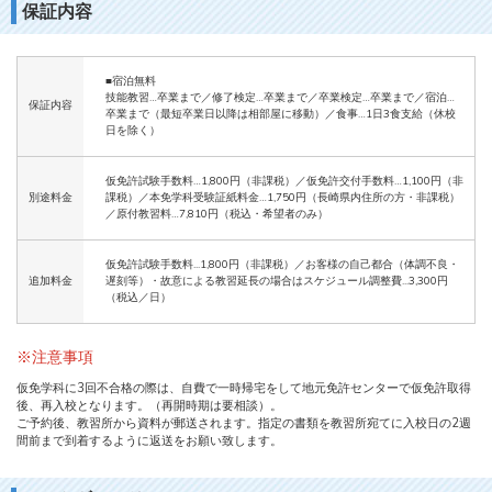
保証内容
■宿泊無料
技能教習…卒業まで／修了検定…卒業まで／卒業検定…卒業まで／宿泊…
保証内容
卒業まで（最短卒業日以降は相部屋に移動）／食事…1日3食支給（休校
日を除く）
仮免許試験手数料…1,800円（非課税）／仮免許交付手数料…1,100円（非
別途料金
課税）／本免学科受験証紙料金…1,750円（長崎県内住所の方・非課税）
／原付教習料…7,810円（税込・希望者のみ）
仮免許試験手数料...1,800円（非課税）／お客様の自己都合（体調不良・
追加料金
遅刻等）・故意による教習延長の場合はスケジュール調整費...3,300円
（税込／日）
※注意事項
仮免学科に3回不合格の際は、自費で一時帰宅をして地元免許センターで仮免許取得
後、再入校となります。（再開時期は要相談）。
ご予約後、教習所から資料が郵送されます。指定の書類を教習所宛てに入校日の2週
間前まで到着するように返送をお願い致します。