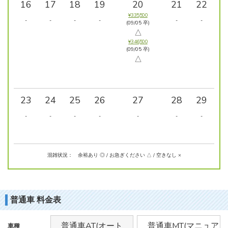
16
17
18
19
20
21
22
¥335,500
-
-
-
-
-
-
(09/05 卒)
△
¥346,500
(09/05 卒)
△
23
24
25
26
27
28
29
-
-
-
-
-
-
-
混雑状況： 余裕あり ◎ / お急ぎください △ / 空きなし ×
普通車 料金表
普通車AT(オート
普通車MT(マニュア
車種