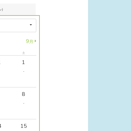
ル）
9
月
土
1
1
-
8
-
4
15