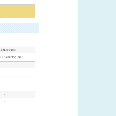
・卒検の実施日
毎日／卒業検定…毎日
-
-
-
-