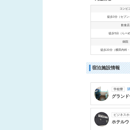
コンビ
徒歩3分（セブン
飲食店
徒歩5分（らー
病院
徒歩20分（横田内科
宿泊施設情報
学校寮
グランド
ビジネスホ
ホテルウ