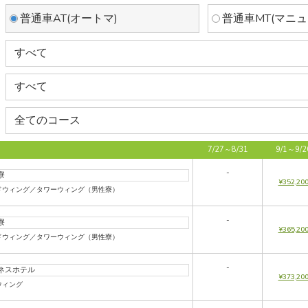
普通車AT(オートマ)
普通車MT(マニュ
7/27～8/31
9/1～9/2
-
寮
¥352,20
ドウィング／タワーウィング（男性寮）
-
寮
¥365,20
ドウィング／タワーウィング（男性寮）
-
ネスホテル
¥373,20
ウィング