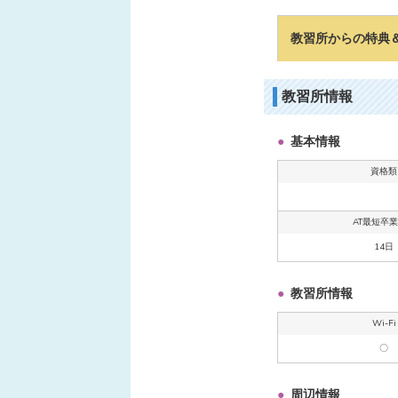
教習所からの特典
教習所情報
基本情報
資格類
AT最短卒
14日
教習所情報
Wi-Fi
〇
周辺情報