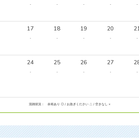
-
-
-
-
-
17
18
19
20
2
-
-
-
-
-
24
25
26
27
2
-
-
-
-
-
混雑状況： 余裕あり ◎ / お急ぎください △ / 空きなし ×