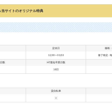
＆当サイトのオリジナル特典
定休日
修検
12/30～01/03
修了検定…
業日数
MT最短卒業日数
16日
貸自転車
×