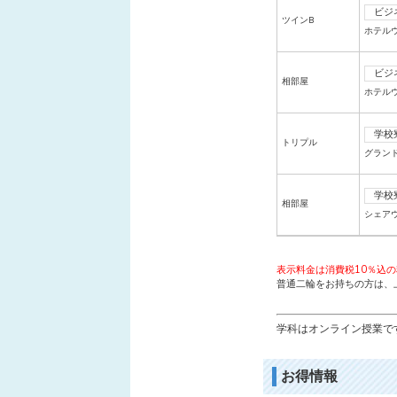
ビジ
ツインB
ホテル
ビジ
相部屋
ホテル
学校
トリプル
グラン
学校
相部屋
シェア
表示料金は消費税10％込
普通二輪をお持ちの方は、上
学科はオンライン授業で
お得情報