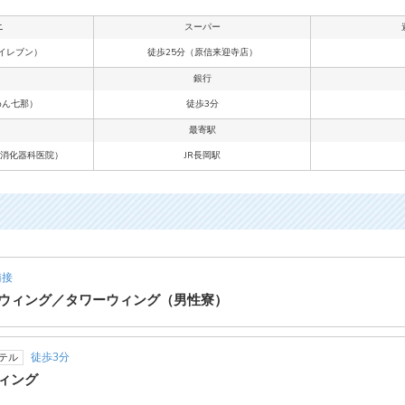
ニ
スーパー
イレブン）
徒歩25分（原信来迎寺店）
銀行
めん七那）
徒歩3分
最寄駅
・消化器科医院）
JR長岡駅
隣接
ウィング／タワーウィング（男性寮）
徒歩3分
テル
ィング