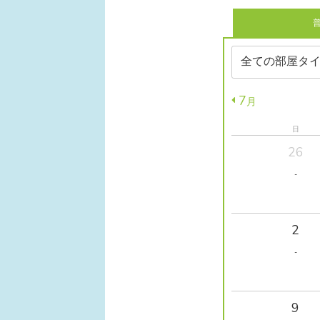
7
月
日
26
-
2
-
9