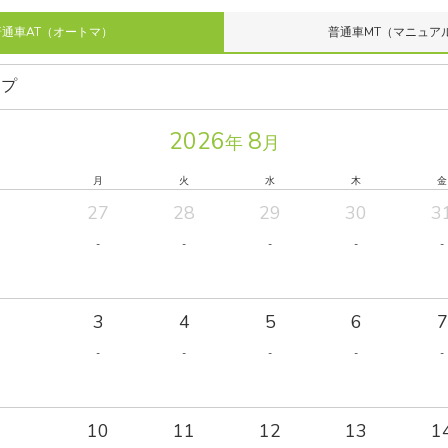
普通車AT（オートマ）
普通車MT（マニュア
2026
8
年
月
月
火
水
木
金
27
28
29
30
3
-
-
-
-
-
3
4
5
6
7
-
-
-
-
-
10
11
12
13
1