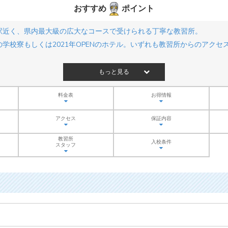
おすすめ
ポイント
駅近く、県内最大級の広大なコースで受けられる丁寧な教習所。
学校寮もしくは2021年OPENのホテル。いずれも教習所からのアクセ
もっと見る
料金表
お得情報
アクセス
保証内容
教習所
入校条件
スタッフ