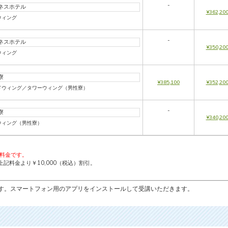
-
ネスホテル
¥362,20
ウィング
-
ネスホテル
¥350,20
ウィング
寮
¥385,100
¥352,20
ドウィング／タワーウィング（男性寮）
-
寮
¥340,20
ウィング（男性寮）
の料金です。
記料金より￥10,000（税込）割引。
す。スマートフォン用のアプリをインストールして受講いただきます。