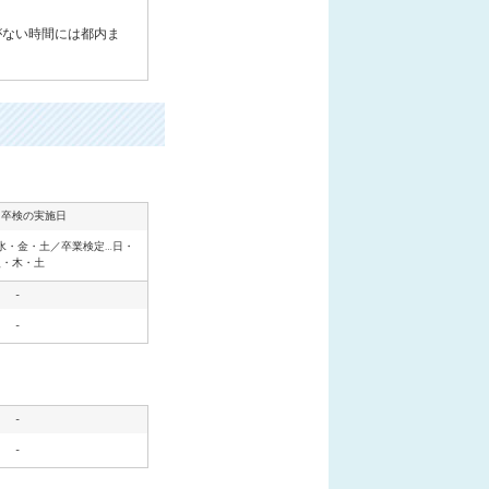
がない時間には都内ま
・卒検の実施日
水・金・土／卒業検定…日・
火・木・土
-
-
-
-