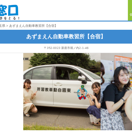
玉県
あずまえん自動車教習所【合宿】
あずまえん自動車教習所【合宿】
〒352-0023 新座市堀ノ内2-1-46