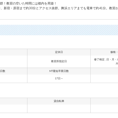
群！教習の空いた時間には都内を周遊！
分、新宿・原宿まで約30分とアクセス抜群。舞浜エリアまでも電車で約41分。教習
定休日
修検
修了検定…日・月・
教習所指定日
業日数
MT最短卒業日数
17日～
貸自転車