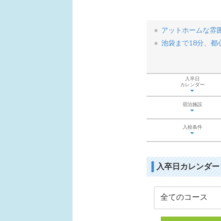
アットホームな雰
池袋まで18分、
入卒日
カレンダー
宿泊施設
入校条件
入卒日カレンダー