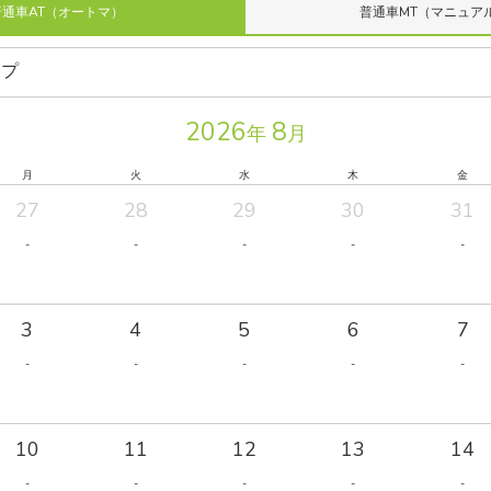
普通車AT（オートマ）
普通車MT（マニュア
2026
8
年
月
月
火
水
木
金
27
28
29
30
31
-
-
-
-
-
3
4
5
6
7
-
-
-
-
-
10
11
12
13
14
-
-
-
-
-