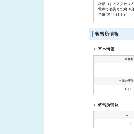
②都内までアクセス抜
電車で池袋まで約18
で遊びに行けます
教習所情報
基本情報
資格類
AT最短卒
15日～
教習所情報
Wi-Fi
〇