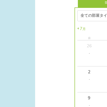
7
月
日
26
-
2
-
9
-