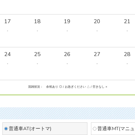
17
18
19
20
21
-
-
-
-
-
24
25
26
27
28
-
-
-
-
-
混雑状況： 余裕あり ◎ / お急ぎください △ / 空きなし ×
普通車AT(オートマ)
普通車MT(マニュ