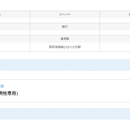
ニ
スーパー
銀行
最寄駅
西武池袋線ひばりが丘駅
隣接
（男性専用）