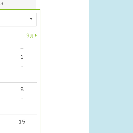
ル）
9
月
土
1
-
8
-
15
-