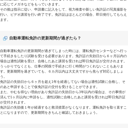
に応じてメガネなどをもっていきます。
その後は指示に従い、申請書に記入をして、視力検査や新しい免許証の写真撮影を
行い、ビデオ講習を行い終了です。免許証はほとんどの場合、即日発行してもらえ
ます。
自動車運転免許の更新期間が過ぎたら？
自動車運転免許の更新期間が過ぎてしまった時には、運転免許センターなどへ行っ
て手続きをしたり試験を受ける必要があります。免許証の失効日から６ヶ月以内の
場合は適性試験を受け、合格したあと講習を受ければ即日免許証が交付されます。
うっかりでなくとも、仕事の関係で手続きに行く時間がつくれないこともありま
す。更新期間を過ぎていても、６カ月以内は大丈夫ですから焦らず対応しましょ
う。
免許証の失効日から６ヶ月を超え1年を経過してない場合は適性試験に合格し、そ
のあと申請することで仮免許証の交付を受けることができます。
また、やむを得ない理由があり免許証の失効日から3年以内の場合は、その事情が
済んで1ヶ月以内に申請をし、適性試験に合格したあと講習を受ければ即日免許証
が交付されます。
免許証の失効後１年が経過すると救済措置がなくなります。運転免許を取り直すこ
とになりますので、更新期間をきちんと確認しておきましょう。