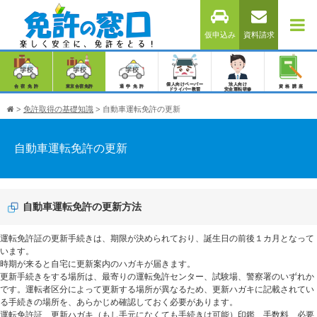
仮申込み
資料請求
個人向けペーパー
法人向け
合宿免許
東京合宿免許
通学免許
資格講座
ドライバー教習
安全運転研修
>
免許取得の基礎知識
>
自動車運転免許の更新
自動車運転免許の更新
自動車運転免許の更新方法
運転免許証の更新手続きは、期限が決められており、誕生日の前後１カ月となって
います。
時期が来ると自宅に更新案内のハガキが届きます。
更新手続きをする場所は、最寄りの運転免許センター、試験場、警察署のいずれか
です。運転者区分によって更新する場所が異なるため、更新ハガキに記載されてい
る手続きの場所を、あらかじめ確認しておく必要があります。
運転免許証、更新ハガキ（もし手元になくても手続きは可能）印鑑、手数料、必要