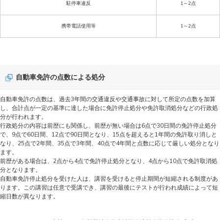
駐停車違反
1～2点
携帯電話使用等
1～2点
自動車免許の点数による処分
自動車免許の点数は、過去3年間の交通違反や交通事故に対して所定の点数を加算
し、合計点が一定の基準に達した場合に免許停止処分や免許取消処分などの行政処
分が行われます。
行政処分の内容は前歴にも関係し、前歴が無い場合は6点で30日間の免許停止処分
で、9点で60日間、12点で90日間となり、15点を超えると1年間の免許取り消しと
なり、25点で2年間、35点で3年間、40点で4年間と点数に応じて厳しい処分となり
ます。
前歴がある場合は、2点から4点で免許停止処分となり、4点から10点で免許取消処
分となります。
自動車免許停止処分を受けた人は、講習を受けると停止期間が短縮される制度があ
ります。この講習は任意で受講でき、講習の最後にテストが行われ成績によって短
縮日数が異なります。