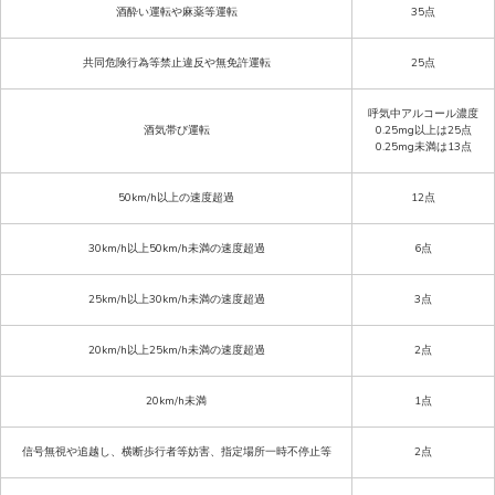
酒酔い運転や麻薬等運転
35点
共同危険行為等禁止違反や無免許運転
25点
呼気中アルコール濃度
酒気帯び運転
0.25mg以上は25点
0.25mg未満は13点
50km/h以上の速度超過
12点
30km/h以上50km/h未満の速度超過
6点
25km/h以上30km/h未満の速度超過
3点
20km/h以上25km/h未満の速度超過
2点
20km/h未満
1点
信号無視や追越し、横断歩行者等妨害、指定場所一時不停止等
2点