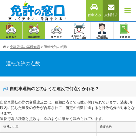
仮申込み
資料請求
個人向けペーパー
法人向け
合宿免許
東京合宿免許
通学免許
資格講座
ドライバー教習
安全運転研修
>
免許取得の基礎知識
>
運転免許の点数
運転免許の点数
自動車運転のどのような違反で何点引かれる？
自動車運転の際の交通違反には、種類に応じて点数が付けられています。過去3年
以内に犯した違反の点数が合算されて、所定の点数に達すると行政処分の対象とな
ります。
違反行為の種別と点数は、次のように細かく決められています。
違反の内容
違反点数