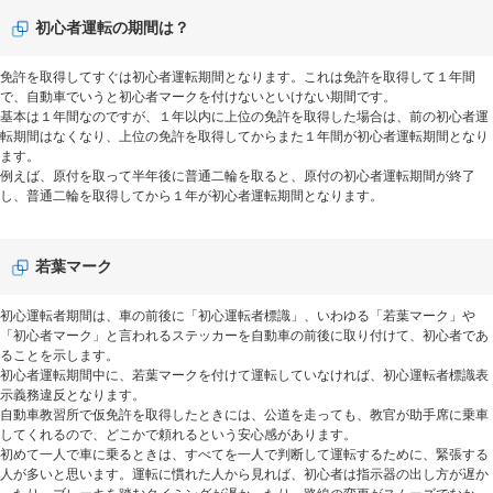
初心者運転の期間は？
免許を取得してすぐは初心者運転期間となります。これは免許を取得して１年間
で、自動車でいうと初心者マークを付けないといけない期間です。
基本は１年間なのですが、１年以内に上位の免許を取得した場合は、前の初心者運
転期間はなくなり、上位の免許を取得してからまた１年間が初心者運転期間となり
ます。
例えば、原付を取って半年後に普通二輪を取ると、原付の初心者運転期間が終了
し、普通二輪を取得してから１年が初心者運転期間となります。
若葉マーク
初心運転者期間は、車の前後に「初心運転者標識」、いわゆる「若葉マーク」や
「初心者マーク」と言われるステッカーを自動車の前後に取り付けて、初心者であ
ることを示します。
初心者運転期間中に、若葉マークを付けて運転していなければ、初心運転者標識表
示義務違反となります。
自動車教習所で仮免許を取得したときには、公道を走っても、教官が助手席に乗車
してくれるので、どこかで頼れるという安心感があります。
初めて一人で車に乗るときは、すべてを一人で判断して運転するために、緊張する
人が多いと思います。運転に慣れた人から見れば、初心者は指示器の出し方が遅か