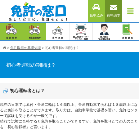
仮申込み
資料請求
個人向けペーパー
法人向け
合宿免許
東京合宿免許
通学免許
資格講座
ドライバー教習
安全運転研修
>
免許取得の基礎知識
>
初心者運転の期間は？
初心者運転の期間は？
初心運転者とは？
現在の日本では原付・普通二輪は１６歳以上、普通自動車であれば１８歳以上にな
ると免許を取ることができます。取り方は、自動車学校で基礎を習い、免許センタ
ーで試験を受けるのが一般的です。
晴れて試験に合格すると免許を取ることができますが、免許を取りたての人のこと
を「初心運転者」と言います。