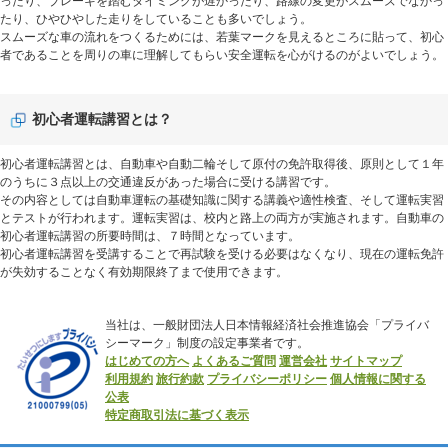
ったり、ブレーキを踏むタイミングが遅かったり、路線の変更がスムーズでなかっ
たり、ひやひやした走りをしていることも多いでしょう。
スムーズな車の流れをつくるためには、若葉マークを見えるところに貼って、初心
者であることを周りの車に理解してもらい安全運転を心がけるのがよいでしょう。
初心者運転講習とは？
初心者運転講習とは、自動車や自動二輪そして原付の免許取得後、原則として１年
のうちに３点以上の交通違反があった場合に受ける講習です。
その内容としては自動車運転の基礎知識に関する講義や適性検査、そして運転実習
とテストが行われます。運転実習は、校内と路上の両方が実施されます。自動車の
初心者運転講習の所要時間は、７時間となっています。
初心者運転講習を受講することで再試験を受ける必要はなくなり、現在の運転免許
が失効することなく有効期限終了まで使用できます。
当社は、一般財団法人日本情報経済社会推進協会「プライバ
シーマーク」制度の設定事業者です。
はじめての方へ
よくあるご質問
運営会社
サイトマップ
利用規約
旅行約款
プライバシーポリシー
個人情報に関する
公表
特定商取引法に基づく表示