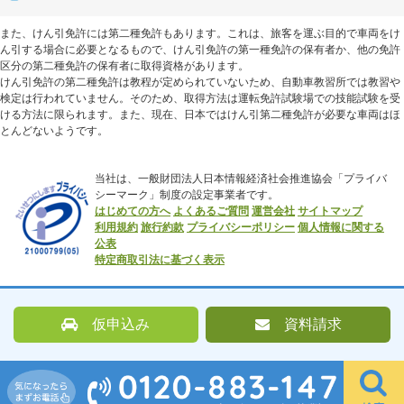
また、けん引免許には第二種免許もあります。これは、旅客を運ぶ目的で車両をけ
ん引する場合に必要となるもので、けん引免許の第一種免許の保有者か、他の免許
区分の第二種免許の保有者に取得資格があります。
けん引免許の第二種免許は教程が定められていないため、自動車教習所では教習や
検定は行われていません。そのため、取得方法は運転免許試験場での技能試験を受
ける方法に限られます。また、現在、日本ではけん引第二種免許が必要な車両はほ
とんどないようです。
当社は、一般財団法人日本情報経済社会推進協会「プライバ
シーマーク」制度の設定事業者です。
はじめての方へ
よくあるご質問
運営会社
サイトマップ
利用規約
旅行約款
プライバシーポリシー
個人情報に関する
公表
特定商取引法に基づく表示
仮申込み
資料請求