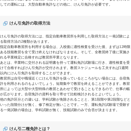
しての運転には、大型自動車免許などの他に、けん引免許が必要です。
けん引免許の取得方法
けん引免許の取得方法には、指定自動車教習所を利用した取得方法と一発試験によ
る取得方法の2種類があります。
指定自動車教習所を利用する場合は、入校後に適性検査を受けた後、まずは12時限
ある技能教習を全て受け終えなければなりません。そして、全教習終了後に実施さ
れる卒業検定に合格すれば教習所卒業となります。
あとは、卒業時に交付される証明書を持って運転免許試験場に行き、適性検査を受
けて合格すればけん引免許が交付されます。教習スケジュールを工夫すれば1週間
以内にけん引免許を取得することができます。
教習所は自宅や職場近くにけん引免許を扱っているところがない場合には、合宿免
許を利用されるのもよいでしょう。短期集中で教習を終えることができます。教習
所によっては大型や大型特殊の教習とあわせて受けることもできるので、仕事の幅
が広がります。合宿免許の資料を取り寄せて比較検討されるとよいでしょう。
他の免許区分との違いは、学科試験が免除されることと、第1段階や第2段階などと
いった段階分けが無く、修了検定が無いことです。一方、運転免許試験場で受験す
る一発試験の場合は、学科試験が無く、技能試験のみで合否が決まります。
けん引二種免許とは？