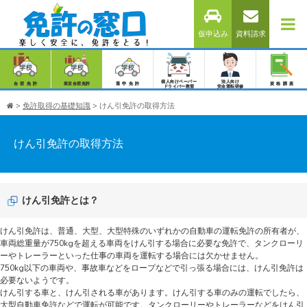
仮申込み
資料請求
個人向けペーパー
法人向け
合宿免許
東京合宿免許
通学免許
資格講座
ドライバー教習
安全運転研修
>
免許取得の基礎知識
>
けん引免許の取得方法
けん引免許の取得方法
けん引免許とは？
けん引免許は、普通、大型、大型特殊のいずれかの自動車の運転免許の所有者が、
車両総重量が750kgを超える車両をけん引する場合に必要な免許で、タンクローリ
ーやトレーラーといった仕事の車両を運転する場合には欠かせません。
750kg以下の車両や、事故車などをロープなどで引っ張る場合には、けん引免許は
必要ないようです。
けん引する車と、けん引される車があります。けん引する車のみの運転でしたら、
大型自動車免許などで運転が可能です。タンクローリーやトレーラーなどをけん引