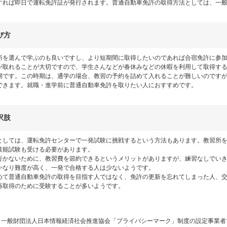
すれば即日で運転免許証が発行されます。普通自動車免許の取得方法としては、一
び方
所を選んで学ぶのも良いですし、より短期間に取得したいのであれば合宿免許に参
が取れることが大切ですので、学生さんなどが春休みなどの休暇を利用して取得す
期です。この時期は、通学の場合、教習の予約を詰めて入れることが難しいのです
できます。就職・進学前に普通自動車免許を取りたい人におすすめです。
択肢
としては、運転免許センターで一発試験に挑戦するという方法もあります。教習所
技能試験も受ける必要があります。
行かないために、教習費を節約できるというメリットがありますが、練習なしでい
かなり難度が高く、一発で合格する人は少ないようです。
めて普通自動車免許の取得を目指す人ではなく、免許の更新を忘れてしまった人、
再取得のために受験することが多いようです。
、一般財団法人日本情報経済社会推進協会「プライバシーマーク」制度の設定事業者