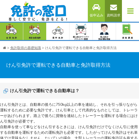
仮申込み
資料請求
個人向けペーパー
法人向け
合宿免許
東京合宿免許
通学免許
資格講座
ドライバー教習
安全運転研修
>
免許取得の基礎知識
>
けん引免許で運転できる自動車と免許取得方法
けん引免許で運転できる自動車と免許取得方法
けん引免許で運転できる自動車は？
けん引免許とは、自動車の後ろに750kg以上の車を連結し、それを引っ張りながら
運転するために必要な免許です。けん引車として代表的なものとしては、トレーラ
ーがあげられます。路上で後ろに貨物を連結したトレーラーを運転する場合にはけ
ん引免許が必要です。
自動車を使って車などをけん引するときには、けん引免許だけでなくけん引に使用
する自動車を運転するための運転免許も必要です。したがってけん引免許はそれ単
体では意味をなしません。たいていの場合、大型トレーラーの運転免許証を有する