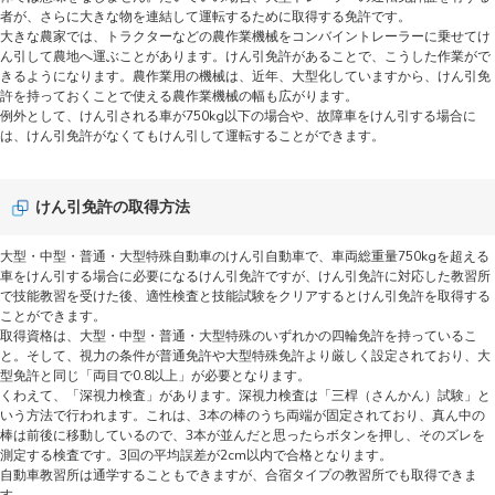
者が、さらに大きな物を連結して運転するために取得する免許です。
大きな農家では、トラクターなどの農作業機械をコンバイントレーラーに乗せてけ
ん引して農地へ運ぶことがあります。けん引免許があることで、こうした作業がで
きるようになります。農作業用の機械は、近年、大型化していますから、けん引免
許を持っておくことで使える農作業機械の幅も広がります。
例外として、けん引される車が750kg以下の場合や、故障車をけん引する場合に
は、けん引免許がなくてもけん引して運転することができます。
けん引免許の取得方法
大型・中型・普通・大型特殊自動車のけん引自動車で、車両総重量750kgを超える
車をけん引する場合に必要になるけん引免許ですが、けん引免許に対応した教習所
で技能教習を受けた後、適性検査と技能試験をクリアするとけん引免許を取得する
ことができます。
取得資格は、大型・中型・普通・大型特殊のいずれかの四輪免許を持っているこ
と。そして、視力の条件が普通免許や大型特殊免許より厳しく設定されており、大
型免許と同じ「両目で0.8以上」が必要となります。
くわえて、「深視力検査」があります。深視力検査は「三桿（さんかん）試験」と
いう方法で行われます。これは、3本の棒のうち両端が固定されており、真ん中の
棒は前後に移動しているので、3本が並んだと思ったらボタンを押し、そのズレを
測定する検査です。3回の平均誤差が2cm以内で合格となります。
自動車教習所は通学することもできますが、合宿タイプの教習所でも取得できま
す。