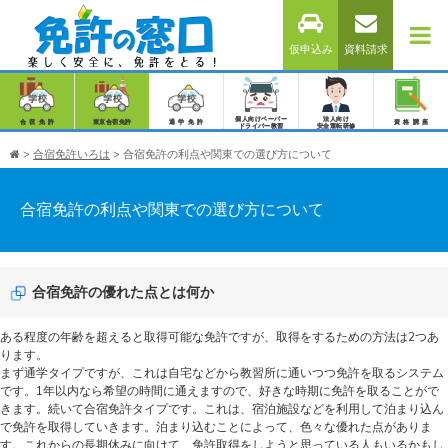
仮申込み
資料請求
個人向けペーパー
法人向け
合宿免許
東京合宿免許
通学免許
資格講座
ドライバー教習
安全運転研修
>
合宿免許いろは
>
合宿免許の利点や関東での選び方について
合宿免許の利点や関東での選び方について
合宿免許の優れた点とは何か
ある程度の年齢を超えると取得可能な免許ですが、取得をするための方法は2つあ
ります。
まず通学タイプですが、これは自宅などから教習所に通いつつ免許を取るシステム
です。1年以内なら希望の時間に通えますので、好きな時期に免許を取ることがで
きます。続いて合宿免許タイプです。これは、宿泊施設などを利用して泊まり込ん
で免許を取得していきます。泊まり込むことによって、色々な優れた点がありま
す。これからの長期休みに向けて、免許取得をしようと思っている人もいるかもし