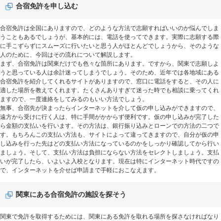
合宿免許を申し込む
合宿免許は全国にありますので、どのような方法で志願すればいいのか悩んでしま
うこともあるでしょうが、基本的には、電話を使ってできます。実際に志願する際
に手こずらずにスムーズに行いたいと思う人がほとんどでしょうから、そのような
人のために、今回はその流れについて解説します。
まず、合宿免許は関東だけでも色々な箇所にあります。ですから、関東で志願しよ
うと思っている人は余計迷ってしまうでしょう。そのため、近年では各地域にある
合宿免許を紹介してくれるサイトがありますので、窓口に電話をすると、その人に
適した場所を教えてくれます。たくさんありすぎて迷った時でも相談に乗ってくれ
ますので、一度連絡をしてみるのもいい方法でしょう。
無事、合宿先が決まったらインターネットを介して仮の申し込みができますので、
遠方から受けに行く人は、特に手間がかからず便利です。仮の申し込みが完了した
ら金額の支払いを行います。その方法は、銀行振り込みとローンでの方法の二つで
す。もちろんこの支払い方法も、サイトによって違ってきますので、自分が仮の申
し込みを行った先はどの支払い方法になっているのかをしっかり確認してから行い
ましょう。そして、支払い方法は負担にならない方法をセレクトしましょう。支払
いが完了したら、いよいよ入校となります。現在は特にインターネット時代ですの
で、インターネットを介せば申請まで手軽におこなえます。
関東にある合宿免許の施設を探そう
関東で免許を取得するためには、関東にある免許を取れる場所を探さなければなり