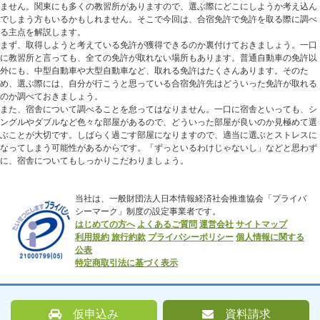
ません。関東にも多くの教習所がありますので、選ぶ際にどこにしようか考え込ん
でしまう方もいるかもしれません。そこで今回は、合宿免許で免許を取る際に調べ
る主点を解説します。
まず、取得しようと考えている免許が獲得できるのか裏付けておきましょう。一口
に教習所と言っても、全ての免許が取れない場所もあります。普通自動車の免許以
外にも、中型自動車や大型自動車など、取れる免許はたくさんあります。そのた
め、選ぶ際には、自分が行こうと思っている合宿免許先はどういった免許が取れる
のか調べておきましょう。
また、宿舎について調べることを怠ってはなりません。一口に宿舎といっても、シ
ングルやダブルなど色々な部屋があるので、どういった部屋が良いのか見極めて選
ぶことが大切です。しばらく過ごす部屋になりますので、適当に選ぶとストレスに
なってしまう可能性があるからです。「ずっといるわけじゃないし」などと思わず
に、宿舎についてもしっかりこだわりましょう。
当社は、一般財団法人日本情報経済社会推進協会「プライバ
シーマーク」制度の設定事業者です。
はじめての方へ
よくあるご質問
運営会社
サイトマップ
利用規約
旅行約款
プライバシーポリシー
個人情報に関する
公表
特定商取引法に基づく表示
仮申込み
資料請求