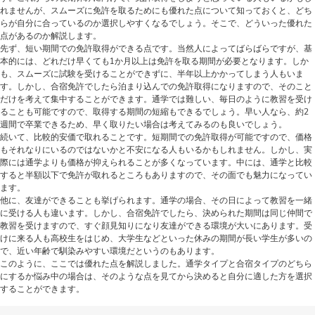
れませんが、スムーズに免許を取るためにも優れた点について知っておくと、どち
らが自分に合っているのか選択しやすくなるでしょう。そこで、どういった優れた
点があるのか解説します。
先ず、短い期間での免許取得ができる点です。当然人によってばらばらですが、基
本的には、どれだけ早くても1か月以上は免許を取る期間が必要となります。しか
も、スムーズに試験を受けることができずに、半年以上かかってしまう人もいま
す。しかし、合宿免許でしたら泊まり込んでの免許取得になりますので、そのこと
だけを考えて集中することができます。通学では難しい、毎日のように教習を受け
ることも可能ですので、取得する期間の短縮もできるでしょう。早い人なら、約2
週間で卒業できるため、早く取りたい場合は考えてみるのも良いでしょう。
続いて、比較的安価で取れることです。短期間での免許取得が可能ですので、価格
もそれなりにいるのではないかと不安になる人もいるかもしれません。しかし、実
際には通学よりも価格が抑えられることが多くなっています。中には、通学と比較
すると半額以下で免許が取れるところもありますので、その面でも魅力になってい
ます。
他に、友達ができることも挙げられます。通学の場合、その日によって教習を一緒
に受ける人も違います。しかし、合宿免許でしたら、決められた期間は同じ仲間で
教習を受けますので、すぐ顔見知りになり友達ができる環境が大いにあります。受
けに来る人も高校生をはじめ、大学生などといった休みの期間が長い学生が多いの
で、近い年齢で馴染みやすい環境だというのもあります。
このように、ここでは優れた点を解説しました。通学タイプと合宿タイプのどちら
にするか悩み中の場合は、そのような点を見てから決めると自分に適した方を選択
することができます。