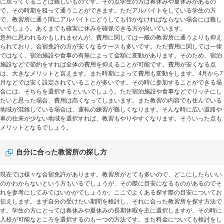
に戻ってくることは難しいものです。その点学生の方は春休みや夏休みがあるの
で、その時期を狙って通うことができます。ただアルバイトをしている学生の方
で、教習所に通う間にアルバイトにどうしても行かなければならない場合には難し
いでしょう。あくまでも確実に休みを確保できる方が向いています。
意外に思われるかもしれませんが、費用に関しては一般の教習所に通うよりも抑え
られており、合宿免許の方が安くなるケースも多いです。ただ費用に関しては一律
ではなく、宿泊施設や食事の有無によって金額に変動があります。そのため、宿泊
施設などで節約をすれば全体の費用を抑えることが可能です。費用が安くなる点
は、大きなメリットと言えます。また時期によって費用も変動をします。4月から7
月などでは安く設定されていることが多いです。その時に参加することができる場
合には、そちらを選択するといいでしょう。ただ宿泊施設や食事などでリッチにし
たいと思った場合、費用は高くなってしまいます。また教習の内容でも住んでいる
地域が混雑している場合は、運転の練習が難しくなります。そんな時に広い道路や
車の往来が少ない地域を選択すれば、教習もやりやすくなります。そういった点も
メリットとなるでしょう。
自分に合った教習所の探し方
現在では様々な合宿免許があります。教習所がとても多いので、どこにしたらいい
のかわからないという方もいるでしょうが、その際に目安になるものがあるのでそ
れを参考にしてみてはいかがでしょうか。ここでよくある探す際の目安についてお
伝えします。まず自分の受けたい期間を検討し、それに合った教習所を探す方法で
す。学生の方にとっては春休みや夏休みの長期休暇を主に選択しますが、その時に
入校が可能なところを選択するのも一つの方法です。また料金についても検討をし