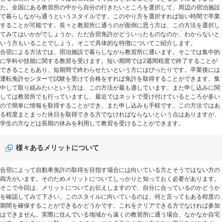
た。全国にある教習所の中から自分の行きたいところを選択して、周辺の宿泊施設
で暮らしながら通うというスタイルです。このやり方を選択すれば短い時間で卒業
することが可能です。長々と教習所に通うのが面倒に思う方は、この方法を選択し
てみてはいかがでしょうか。ただ合宿免許がどういったものなのか、わからないと
いう方もいることでしょう。そこで具体的な特徴についてご紹介します。
合宿による方法では、宿泊施設で暮らしながら教習所に通います。そこでは集中的
に学科や技能に関する教習を受けます。短い期間では2週間程度で終了することが
できることもあり、短期間で終わらせたいという方にはぴったりです。卒業後には
運転免許センターで試験を受けて合格をすれば免許を取得することができます。集
中して取り組みたいという方は、この方法が最も適しています。また申し込みに関
しては教習所でも行っていますし、最近ではネットで受け付けているところが多い
ので簡単に情報を取得することができ、また申し込みも手軽です。この方法ではあ
る程度まとまった休日を取得できる方でなければならないという点はありますが、
学生の方などは長期の休みを利用して教習を受けることができます。
様々あるメリットについて
合宿によって自動車免許の取得を目指す場合には向いている方とそうではない方の
両方がいます。そのためメリットについてしっかりと知っておく必要があります。
そこで今回は、メリットについてお伝えしますので、自分に合っているのかどうか
を確認してみて下さい。このスタイルに向いているのは、何と言ってもある程度の
期間を確保することができるかどうかです。これをクリアできる方でなければ参加
はできません。実際に住んでいる地域から遠くの教習所に通う場合、なかなか自宅