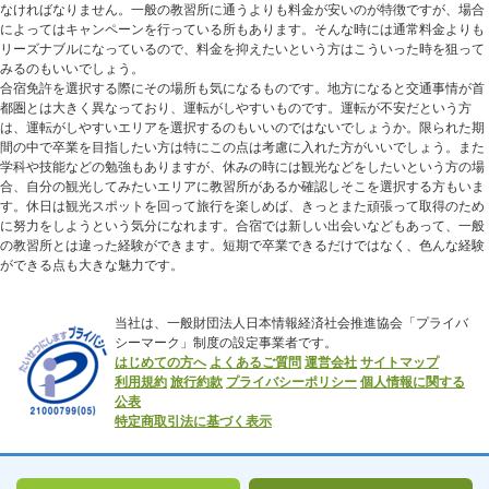
なければなりません。一般の教習所に通うよりも料金が安いのが特徴ですが、場合
によってはキャンペーンを行っている所もあります。そんな時には通常料金よりも
リーズナブルになっているので、料金を抑えたいという方はこういった時を狙って
みるのもいいでしょう。
合宿免許を選択する際にその場所も気になるものです。地方になると交通事情が首
都圏とは大きく異なっており、運転がしやすいものです。運転が不安だという方
は、運転がしやすいエリアを選択するのもいいのではないでしょうか。限られた期
間の中で卒業を目指したい方は特にこの点は考慮に入れた方がいいでしょう。また
学科や技能などの勉強もありますが、休みの時には観光などをしたいという方の場
合、自分の観光してみたいエリアに教習所があるか確認しそこを選択する方もいま
す。休日は観光スポットを回って旅行を楽しめば、きっとまた頑張って取得のため
に努力をしようという気分になれます。合宿では新しい出会いなどもあって、一般
の教習所とは違った経験ができます。短期で卒業できるだけではなく、色んな経験
ができる点も大きな魅力です。
当社は、一般財団法人日本情報経済社会推進協会「プライバ
シーマーク」制度の設定事業者です。
はじめての方へ
よくあるご質問
運営会社
サイトマップ
利用規約
旅行約款
プライバシーポリシー
個人情報に関する
公表
特定商取引法に基づく表示