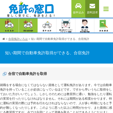
仮申込み
資料請求
個人向けペーパー
法人向け
合宿免許
東京合宿免許
通学免許
資格講座
ドライバー教習
安全運転研修
>
合宿免許いろは
>
短い期間で自動車免許取得ができる、合宿免許
短い期間で自動車免許取得ができる、合宿免許
合宿で自動車免許を取得
就職をする場合になくてはならない資格として運転免許があります。今では自動車
免許を持っていることが必須になっているほどです。ですから早いうちに取得をし
ておいた方がいいでしょう。しかしそのためには教習所に通い、勉強をしたり運転
の実習を行ったりしなければなりません。それには期間がある程度かかります。特
に運転の実習の際には予約を行わなければならないので、人が多い時期になると予
約が難しくなったりします。このように思った以上に時間がかかり、また面倒に感
じる教習所ですが、今では合宿によって資格を取ることができるようになりまし