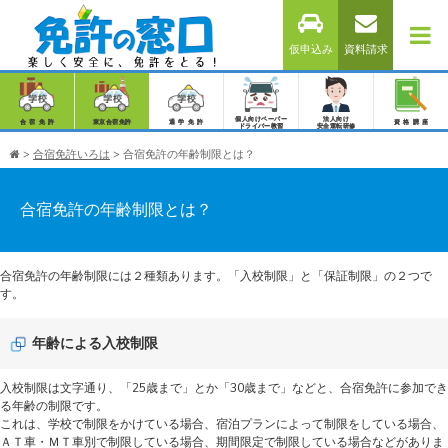
仮申込み
資料請求
個人向けペーパー
法人向け
合宿免許
東京合宿免許
通学免許
資格講座
ドライバー教習
安全運転研修
>
合宿免許いろは
>
合宿免許の年齢制限とは？
合宿免許の年齢制限とは？
合宿免許の年齢制限には２種類あります。「入校制限」と「保証制限」の２つで
す。
年齢による入校制限
入校制限は文字通り、「25歳まで」とか「30歳まで」などと、合宿免許に参加でき
る年齢の制限です。
これは、学校で制限をかけている場合、宿泊プランによって制限をしている場合、
ＡＴ車・ＭＴ車別で制限している場合、期間限定で制限している場合などがありま