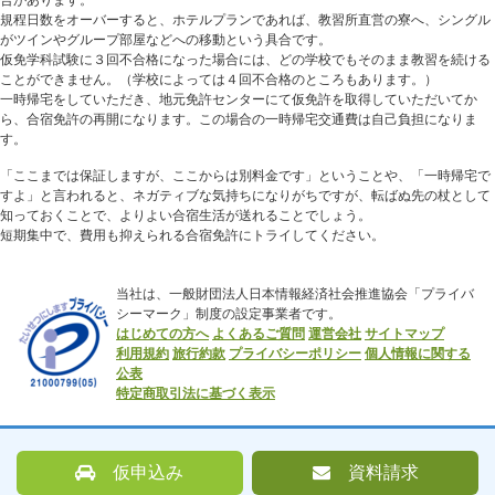
規程日数をオーバーすると、ホテルプランであれば、教習所直営の寮へ、シングル
がツインやグループ部屋などへの移動という具合です。
仮免学科試験に３回不合格になった場合には、どの学校でもそのまま教習を続ける
ことができません。（学校によっては４回不合格のところもあります。）
一時帰宅をしていただき、地元免許センターにて仮免許を取得していただいてか
ら、合宿免許の再開になります。この場合の一時帰宅交通費は自己負担になりま
す。
「ここまでは保証しますが、ここからは別料金です」ということや、「一時帰宅で
すよ」と言われると、ネガティブな気持ちになりがちですが、転ばぬ先の杖として
知っておくことで、よりよい合宿生活が送れることでしょう。
短期集中で、費用も抑えられる合宿免許にトライしてください。
当社は、一般財団法人日本情報経済社会推進協会「プライバ
シーマーク」制度の設定事業者です。
はじめての方へ
よくあるご質問
運営会社
サイトマップ
利用規約
旅行約款
プライバシーポリシー
個人情報に関する
公表
特定商取引法に基づく表示
仮申込み
資料請求