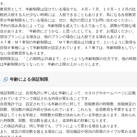
す。
教習所として、年齢制限は設けている場合でも、４月～７月、１０月～１２月の比
較的入校する人が少ない時期には、入校できることもあります。気になる合宿教習
所が年齢制限をしている場合には、ぜひ、免許の窓口までお問い合わせください。
予約の混み具合によっては、年齢制限を超えている人であっても、調整が可能な場
合があります。「年齢的にどうかな」と思ったとしても、まず、お電話ください。
宿泊プランによる場合は、他のプランの場合には入校できる場合もあります。
ＡＴ車・ＭＴ車別の年齢制限は、「ＭＴ車の場合は30歳まで」というように取得を
目指す車種によって年齢制限が設定されています。ＡＴ車では、年齢制限をしてい
ない合宿教習所もあります。
期間限定は、「この期間は25歳まで」というような年齢制限の仕方です。他の時期
は年齢制限がなくなったり、年齢の上限が上がったりします。
年齢による保証制限
保証制限とは、合宿免許に申し込む年齢によって、カタログやホームページに記載
されているプランで保証される内容が変わることです。
合宿免許では、設定されている年齢の方に対して、技能教習の時限数、技能検定の
回数、宿泊数の保証内容が決められています。これらを、合宿教習を卒業するまで
保証してくれる学校と、時限数や回数が決められている学校があります。決められ
た時限数、回数、宿泊数を超えると、追加料金の対象になります。
この保証内容は、同じ学校でも、プランによって変わる場合もあります。
また、規定の宿泊数を超える場合には、宿泊施設や宿泊の部屋のタイプが変わる場
合があります。