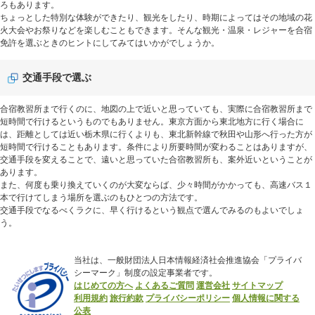
ろもあります。
ちょっとした特別な体験ができたり、観光をしたり、時期によってはその地域の花
火大会やお祭りなどを楽しむこともできます。そんな観光・温泉・レジャーを合宿
免許を選ぶときのヒントにしてみてはいかがでしょうか。
交通手段で選ぶ
合宿教習所まで行くのに、地図の上で近いと思っていても、実際に合宿教習所まで
短時間で行けるというものでもありません。東京方面から東北地方に行く場合に
は、距離としては近い栃木県に行くよりも、東北新幹線で秋田や山形へ行った方が
短時間で行けることもあります。条件により所要時間が変わることはありますが、
交通手段を変えることで、遠いと思っていた合宿教習所も、案外近いということが
あります。
また、何度も乗り換えていくのが大変ならば、少々時間がかかっても、高速バス１
本で行けてしまう場所を選ぶのもひとつの方法です。
交通手段でなるべくラクに、早く行けるという観点で選んでみるのもよいでしょ
う。
当社は、一般財団法人日本情報経済社会推進協会「プライバ
シーマーク」制度の設定事業者です。
はじめての方へ
よくあるご質問
運営会社
サイトマップ
利用規約
旅行約款
プライバシーポリシー
個人情報に関する
公表