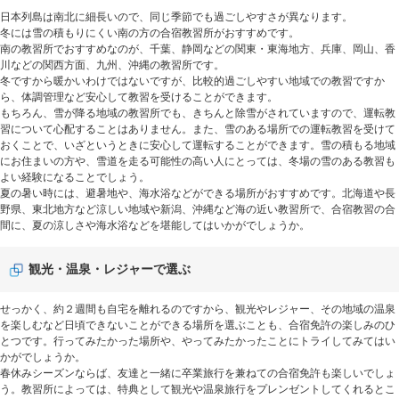
日本列島は南北に細長いので、同じ季節でも過ごしやすさが異なります。
冬には雪の積もりにくい南の方の合宿教習所がおすすめです。
南の教習所でおすすめなのが、千葉、静岡などの関東・東海地方、兵庫、岡山、香
川などの関西方面、九州、沖縄の教習所です。
冬ですから暖かいわけではないですが、比較的過ごしやすい地域での教習ですか
ら、体調管理など安心して教習を受けることができます。
もちろん、雪が降る地域の教習所でも、きちんと除雪がされていますので、運転教
習について心配することはありません。また、雪のある場所での運転教習を受けて
おくことで、いざというときに安心して運転することができます。雪の積もる地域
にお住まいの方や、雪道を走る可能性の高い人にとっては、冬場の雪のある教習も
よい経験になることでしょう。
夏の暑い時には、避暑地や、海水浴などができる場所がおすすめです。北海道や長
野県、東北地方など涼しい地域や新潟、沖縄など海の近い教習所で、合宿教習の合
間に、夏の涼しさや海水浴などを堪能してはいかがでしょうか。
観光・温泉・レジャーで選ぶ
せっかく、約２週間も自宅を離れるのですから、観光やレジャー、その地域の温泉
を楽しむなど日頃できないことができる場所を選ぶことも、合宿免許の楽しみのひ
とつです。行ってみたかった場所や、やってみたかったことにトライしてみてはい
かがでしょうか。
春休みシーズンならば、友達と一緒に卒業旅行を兼ねての合宿免許も楽しいでしょ
う。教習所によっては、特典として観光や温泉旅行をプレンゼントしてくれるとこ