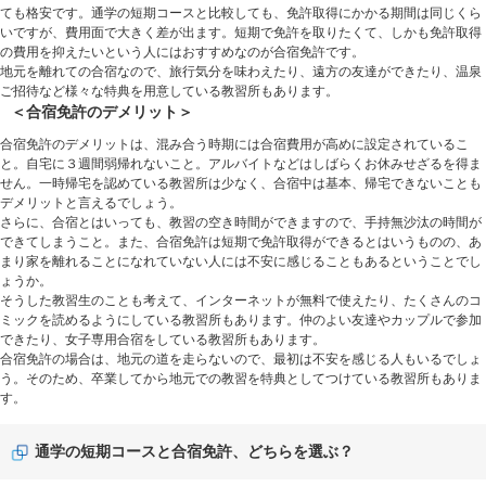
ても格安です。通学の短期コースと比較しても、免許取得にかかる期間は同じくら
いですが、費用面で大きく差が出ます。短期で免許を取りたくて、しかも免許取得
の費用を抑えたいという人にはおすすめなのが合宿免許です。
地元を離れての合宿なので、旅行気分を味わえたり、遠方の友達ができたり、温泉
ご招待など様々な特典を用意している教習所もあります。
＜合宿免許のデメリット＞
合宿免許のデメリットは、混み合う時期には合宿費用が高めに設定されているこ
と。自宅に３週間弱帰れないこと。アルバイトなどはしばらくお休みせざるを得ま
せん。一時帰宅を認めている教習所は少なく、合宿中は基本、帰宅できないことも
デメリットと言えるでしょう。
さらに、合宿とはいっても、教習の空き時間ができますので、手持無沙汰の時間が
できてしまうこと。また、合宿免許は短期で免許取得ができるとはいうものの、あ
まり家を離れることになれていない人には不安に感じることもあるということでし
ょうか。
そうした教習生のことも考えて、インターネットが無料で使えたり、たくさんのコ
ミックを読めるようにしている教習所もあります。仲のよい友達やカップルで参加
できたり、女子専用合宿をしている教習所もあります。
合宿免許の場合は、地元の道を走らないので、最初は不安を感じる人もいるでしょ
う。そのため、卒業してから地元での教習を特典としてつけている教習所もありま
す。
通学の短期コースと合宿免許、どちらを選ぶ？