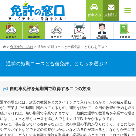
仮申込み
資料請求
個人向けペーパー
法人向け
合宿免許
東京合宿免許
通学免許
資格講座
ドライバー教習
安全運転研修
>
合宿免許いろは
>
通学の短期コースと合宿免許、どちらを選ぶ？
通学の短期コースと合宿免許、どちらを選ぶ？
自動車免許を短期間で取得する二つの方法
通学の場合には、次回の教習をどのタイミングで入れられるかどうかの積み重ね
が、卒業までの時間に関わってくるもの。期間を詰めて、次回の教習の予約を取り
続けられれば、短い期間で卒業できますが、一般的に通学で教習所を卒業する場合
には、ちょっと早くコースを進む人でも１カ月半以上かかるようです。
さらに、混み合っている春休みなどは、次の教習の予約が取りにくく、そこに仕事
やアルバイトなどで予定の調整がつかないなどの条件が加わると、なかなか先に進
めません。どうしても短期で免許を取得する必要のあるときには、これでは困りま