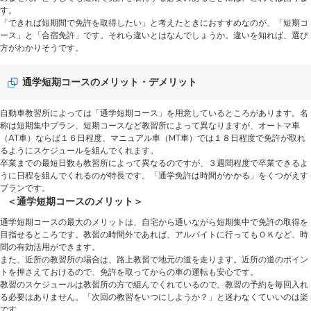
す。
「できれば短期間で免許を取得したい」と考えたときにおすすめなのが、「短期コ
ース」と「合宿免許」です。それら違いとはなんでしょうか。違いを知れば、選び
方がわかりそうです。
通学短期コースのメリット・デメリット
自動車教習所によっては「通学短期コース」を用意しているところがあります。名
称は短期集中プラン、短期コースなど教習所によって異なりますが、オートマ車
（AT車）ならば１６日程度、マニュアル車（MT車）では１８日程度で免許が取れ
るようにスケジュールを組んでくれます。
卒業までの最短日数も教習所によって異なるのですが、３週間程度で卒業できるよ
うに日程を組んでくれるのが特長です。「通学免許は時間がかかる」をくつがえす
プランです。
＜通学短期コースのメリット＞
通学短期コースの最大のメリットは、自宅から通いながら短期集中で免許の取得を
目指せるところです。教習の時間外であれば、アルバイトに行ってもＯＫなど、時
間の有効活用ができます。
また、近所の教習所の場合は、路上教習で地元の道を走ります。近所の道のポイン
トを押さえておけるので、免許を取ってからの車の運転も安心です。
教習のスケジュールは教習所の方で組んでくれているので、教習の予約を毎回入れ
る必要はありません。「次回の教習をいつにしようか？」と迷わなくていいのは楽
です。