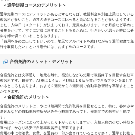
＜通学短期コースのデメリット＞
通学短期コースにデメリットがあるとするならば、教習料金を別途上乗せしている
教習所が多いこと。通常の通学コースに比べると高めになることが多いようです。
また、入学日（スタート）が決まっており、定員もあります。２か月前など早めに
募集をかけて、すぐに定員に達することもあるために、行きたいと思った時には募
集を締め切っていることもあります。
「費用を多めに出してもいいので、地元でアルバイトを続けながら３週間程度で免
許を取得したい」という場合には、おすすめのコースです。
合宿免許のメリット・デメリット
合宿免許とは文字通り、地元を離れ、宿泊しながら短期で教習終了を目指す自動車
教習所です。最短で、AT車は１４日、MT車は１６日卒業ができるプランを出して
いるところもあります。およそ２週間から３週間弱で自動車教習所を卒業すること
ができます。
＜合宿免許のメリット＞
合宿免許のメリットは、やはり短期間で免許取得を目指せること。特に、春休みや
夏休みなどの自動車教習所が込み合う時期であっても、短期間での教習が可能で
す。
費用はシーズンによって上がったり下がったりしますが、入校人数の少ない時期を
選べば、かなり格安で自動車教習所を卒業できます。
費用の中に宿泊費、食費、交通費の一部が含まれていることが多く、通学と比較し