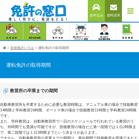
仮申込み
資料請求
個人向けペーパー
法人向け
合宿免許
東京合宿免許
通学免許
資格講座
ドライバー教習
安全運転研修
>
合宿免許いろは
>
運転免許の取得期間
運転免許の取得期間
教習所の卒業までの期間
自動車教習所を卒業するために必要な教習時限は、マニュアル車の場合で技能教習
34時限と学科教習26時限、オートマ車の場合で技能教習31時限と学科教習26時限
です。
また、学科教習は、自動車教習所で一日のスケジュールで行われている教習のう
ち、何時間でも受講が可能ですが、技能教習の場合だと第一段階では１日2時限ま
で、第二段階では１日3時限までという決まりがあります。
ですから、自動車教習所の卒業までの期間は、最短期間で技能教習を受講できたと