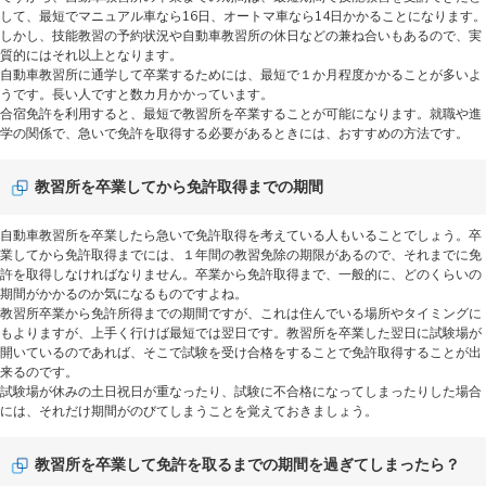
して、最短でマニュアル車なら16日、オートマ車なら14日かかることになります。
しかし、技能教習の予約状況や自動車教習所の休日などの兼ね合いもあるので、実
質的にはそれ以上となります。
自動車教習所に通学して卒業するためには、最短で１か月程度かかることが多いよ
うです。長い人ですと数カ月かかっています。
合宿免許を利用すると、最短で教習所を卒業することが可能になります。就職や進
学の関係で、急いで免許を取得する必要があるときには、おすすめの方法です。
教習所を卒業してから免許取得までの期間
自動車教習所を卒業したら急いで免許取得を考えている人もいることでしょう。卒
業してから免許取得までには、１年間の教習免除の期限があるので、それまでに免
許を取得しなければなりません。卒業から免許取得まで、一般的に、どのくらいの
期間がかかるのか気になるものですよね。
教習所卒業から免許所得までの期間ですが、これは住んでいる場所やタイミングに
もよりますが、上手く行けば最短では翌日です。教習所を卒業した翌日に試験場が
開いているのであれば、そこで試験を受け合格をすることで免許取得することが出
来るのです。
試験場が休みの土日祝日が重なったり、試験に不合格になってしまったりした場合
には、それだけ期間がのびてしまうことを覚えておきましょう。
教習所を卒業して免許を取るまでの期間を過ぎてしまったら？