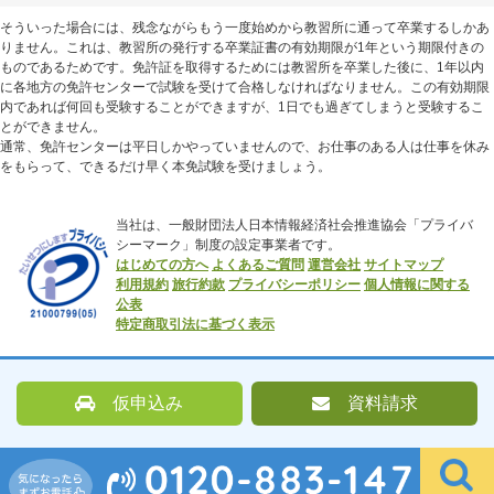
そういった場合には、残念ながらもう一度始めから教習所に通って卒業するしかあ
りません。これは、教習所の発行する卒業証書の有効期限が1年という期限付きの
ものであるためです。免許証を取得するためには教習所を卒業した後に、1年以内
に各地方の免許センターで試験を受けて合格しなければなりません。この有効期限
内であれば何回も受験することができますが、1日でも過ぎてしまうと受験するこ
とができません。
通常、免許センターは平日しかやっていませんので、お仕事のある人は仕事を休み
をもらって、できるだけ早く本免試験を受けましょう。
当社は、一般財団法人日本情報経済社会推進協会「プライバ
シーマーク」制度の設定事業者です。
はじめての方へ
よくあるご質問
運営会社
サイトマップ
利用規約
旅行約款
プライバシーポリシー
個人情報に関する
公表
特定商取引法に基づく表示
仮申込み
資料請求