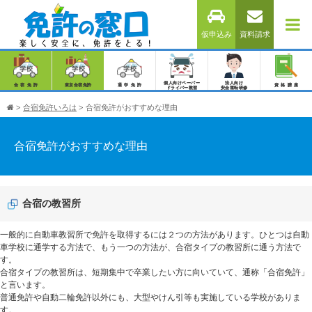
仮申込み
資料請求
個人向けペーパー
法人向け
合宿免許
東京合宿免許
通学免許
資格講座
ドライバー教習
安全運転研修
>
合宿免許いろは
>
合宿免許がおすすめな理由
合宿免許がおすすめな理由
合宿の教習所
一般的に自動車教習所で免許を取得するには２つの方法があります。ひとつは自動
車学校に通学する方法で、もう一つの方法が、合宿タイプの教習所に通う方法で
す。
合宿タイプの教習所は、短期集中で卒業したい方に向いていて、通称「合宿免許」
と言います。
普通免許や自動二輪免許以外にも、大型やけん引等も実施している学校がありま
す。