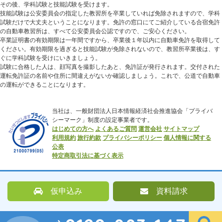
その後、学科試験と技能試験を受けます。
技能試験は公安委員会の指定した教習所を卒業していれば免除されますので、学科
試験だけで大丈夫ということになります。免許の窓口にてご紹介している合宿免許
の自動車教習所は、すべて公安委員会公認ですので、ご安心ください。
卒業証明書の有効期限は一年間ですから、卒業後１年以内に自動車免許を取得して
ください。有効期限を過ぎると技能試験が免除されないので、教習所卒業後は、す
ぐに学科試験を受けにいきましょう。
試験に合格した人は、顔写真を撮影したあと、免許証が発行されます。交付された
運転免許証の名前や住所に間違えがないか確認しましょう。これで、公道で自動車
の運転ができることになります。
当社は、一般財団法人日本情報経済社会推進協会「プライバ
シーマーク」制度の設定事業者です。
はじめての方へ
よくあるご質問
運営会社
サイトマップ
利用規約
旅行約款
プライバシーポリシー
個人情報に関する
公表
特定商取引法に基づく表示
仮申込み
資料請求