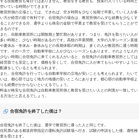
する技能教習も毎日ではありません。教習をする教官も、授業の入っている時間と
空いている時間がでてきます。
教習所側の立場としては、できれば、空き時間を少なく短期で卒業していく人が多
い方が経営の面で有利です。合宿免許の場合は、教習所側のムダな経費を少なくす
ることができる分、通学よりも格安の金額で卒業まで教習を受けてもらうことがで
きるのです。
また、自動車教習所には閑散期と繁忙期があります。つまり、免許を取りたい人が
多い時期と、少ない時期があるのです。高校の卒業間際、大学の入学シーズン直後
や夏休み・冬休み・春休みなどの長期休暇の時期は、多くの人が教習所に通う時期
です。その一方で、自動車学校に人が少ないシーズンもあります。そのような人の
少ない時期に合宿免許に来てくれる人がいると、合宿免許の自動車教習所としては
経営面でも安定します。価格を安くして、合宿免許に人が来てもらいやすいように
配慮をしているとも考えられます。
また、合宿免許を行っている自動車学校の立地が安いことも考えられます。たいて
いは、都心部ではなく地方の地価の安いところにあります。都心部の自動車学校よ
りも経費がかからないといえるでしょう。
料金が格安な合宿免許は自動車教習所側と教習を受けたい人との利害が一致してい
る方法だと言えるでしょう。
合宿免許を終了した後は？
合宿免許を終了した後は、通学で教習所に通った人と同じです。
住民票のある都道府県指定の運転免許試験場へ行き、試験の申請をした後、適性検
査を受けます。