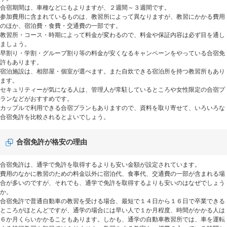
合宿期間は、車種などにもよりますが、２週間～３週間です。
参加費用に含まれているものは、教習所によって異なりますが、教習にかかる費用
のほか、宿泊費・食費・交通費の一部です。
教習所・コース・時期によって料金が変わるので、料金や保証内容は必ず目を通し
ましょう。
早割り・学割・グループ割り等の料金が安くなるキャンペーンをやっている合宿免
許もあります。
宿泊施設は、相部屋・個室が選べます。また自炊できる宿泊所を持つ教習所もあり
ます。
セキュリティーが気になる人は、管理人が常駐しているところや女性限定の合宿プ
ランなどがおすすめです。
カップルで利用できる合宿プランもありますので、資料を取り寄せて、いろいろな
合宿免許を比較されるとよいでしょう。
合宿免許が格安の理由
合宿免許は、通学で免許を取得するよりも安い金額が設定されています。
費用のなかに教習のための料金以外に宿泊代、食事代、交通費の一部が含まれる場
合が多いのですが、それでも、通学で免許を取得するよりも安いのはなぜでしょう
か。
合宿免許で普通自動車の教習を受ける場合、最短で１４日から１６日で卒業できる
ところがほとんどですが、通学の場合には早い人で１か月程度、時間がかかる人は
６か月くらいかかることもあります。しかも、通学の自動車教習所では、車を運転