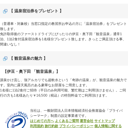
【 温泉宿泊券をプレゼント 】
（普通車・対象校）当窓口指定の教習所お申込の方に「温泉宿泊券」をプレゼント
致します。
免許取得後のファーストドライブにぴったりの伊豆・奥下田「観音温泉」通常1
泊、1泊2食付温泉宿泊券を1名様分プレゼント致します。きっとご満足頂ける事、
間違いなし！
【 観音温泉の魅力 】
【伊豆・奥下田 「観音温泉」】
源泉かけ流し、強アルカリでも超軟水という「奇跡の温泉」が、観音温泉の魅力で
す。室内に露天風呂のある豪華なお部屋をご用意します。
1名様に1泊2食付ご招待（平日のみ利用可能、繁忙期はご利用頂けません）。ご同
行の方も1名様あたり￥16,500（税込）の特別料金でご利用頂けます。
当社は、一般財団法人日本情報経済社会推進協会「プライバ
シーマーク」制度の設定事業者です。
はじめての方へ
よくあるご質問
運営会社
サイトマップ
利用規約
旅行約款
プライバシーポリシー
個人情報に関する