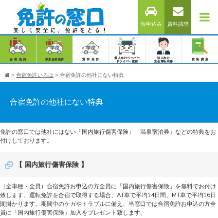
仮申込み
資料請求
個人向けペーパー
法人向け
合宿免許
東京合宿免許
通学免許
資格講座
ドライバー教習
安全運転研修
>
合宿免許いろは
>
合宿免許の他社にない特典
合宿免許の他社にない特典
免許の窓口では他社にはない「国内旅行傷害保険」「温泉宿泊券」などの特典をお
付けしております。
【 国内旅行傷害保険 】
（全車種・全員）合宿免許お申込の方全員に「国内旅行傷害保険」を無料でお付け
致します。運転免許を合宿で取得する場合、AT車で平均14日間、MT車で平均16日
間掛かります。期間中のケガやトラブルに備え、当窓口では合宿免許お申込の方全
員に「国内旅行傷害保険」加入をプレゼント致します。