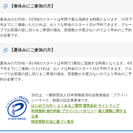
【春休みにご参加の方】
春休みの1/25頃～3/20頃のスタートは年間で最も混雑する時期となります。10月下
旬までにご連絡いただければ、おトクな料金のスタート日が予約できます。グルー
プでお部屋の貸し切りをご希望の場合、部屋数が大変少ないのでより早めのご予約
が必要です。
【夏休みにご参加の方】
夏休みの7/25頃～9/10頃のスタートは年間で2番目に混雑する時期となります。4月
下旬までにご連絡いただければ、おトクな料金のスタート日が予約できます。グル
ープでお部屋の貸し切りをご希望の場合、部屋数が大変少ないのでより早めのご予
約が必要です。
当社は、一般財団法人日本情報経済社会推進協会「プライバ
シーマーク」制度の設定事業者です。
はじめての方へ
よくあるご質問
運営会社
サイトマップ
利用規約
旅行約款
プライバシーポリシー
個人情報に関する
公表
特定商取引法に基づく表示