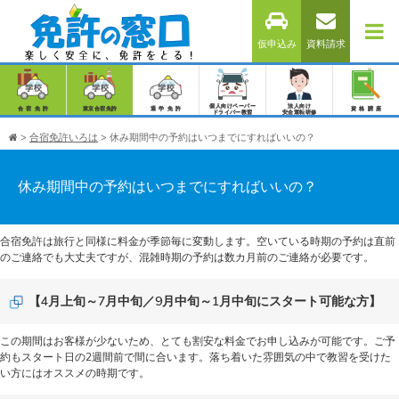
仮申込み
資料請求
個人向けペーパー
法人向け
合宿免許
東京合宿免許
通学免許
資格講座
ドライバー教習
安全運転研修
>
合宿免許いろは
>
休み期間中の予約はいつまでにすればいいの？
休み期間中の予約はいつまでにすればいいの？
合宿免許は旅行と同様に料金が季節毎に変動します。空いている時期の予約は直前
のご連絡でも大丈夫ですが、混雑時期の予約は数カ月前のご連絡が必要です。
【4月上旬～7月中旬／9月中旬～1月中旬にスタート可能な方】
この期間はお客様が少ないため、とても割安な料金でお申し込みが可能です。ご予
約もスタート日の2週間前で間に合います。落ち着いた雰囲気の中で教習を受けた
い方にはオススメの時期です。