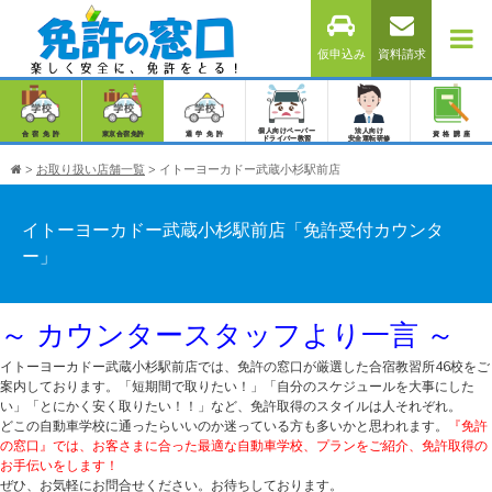
仮申込み
資料請求
個人向けペーパー
法人向け
合宿免許
東京合宿免許
通学免許
資格講座
ドライバー教習
安全運転研修
>
お取り扱い店舗一覧
>
イトーヨーカドー武蔵小杉駅前店
イトーヨーカドー武蔵小杉駅前店「免許受付カウンタ
ー」
～ カウンタースタッフより一言 ～
イトーヨーカドー武蔵小杉駅前店では、免許の窓口が厳選した合宿教習所46校をご
案内しております。「短期間で取りたい！」「自分のスケジュールを大事にした
い」「とにかく安く取りたい！！」など、免許取得のスタイルは人それぞれ。
どこの自動車学校に通ったらいいのか迷っている方も多いかと思われます。
『免許
の窓口』では、お客さまに合った最適な自動車学校、プランをご紹介、免許取得の
お手伝いをします！
ぜひ、お気軽にお問合せください。お待ちしております。