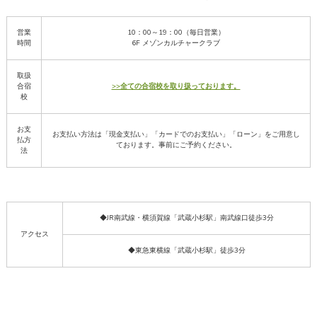
営業
10：00～19：00（毎日営業）
時間
6F メゾンカルチャークラブ
取扱
合宿
>>全ての合宿校を取り扱っております。
校
お支
お支払い方法は「現金支払い」「カードでのお支払い」「ローン」をご用意し
払方
ております。事前にご予約ください。
法
◆JR南武線・横須賀線「武蔵小杉駅」南武線口徒歩3分
アクセス
◆東急東横線「武蔵小杉駅」徒歩3分