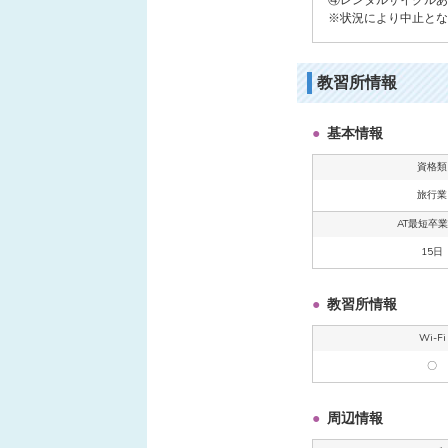
※状況により中止とな
教習所情報
基本情報
資格類
旅行業
AT最短卒
15日
教習所情報
Wi-Fi
〇
周辺情報