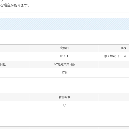
る場合があります。
定休日
修検
01/01
修了検定…日・火
業日数
MT最短卒業日数
17日
貸自転車
〇