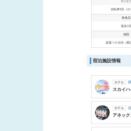
コンビ
自転車5分（ロ
飲食店
徒歩1
病院
送迎バス10分（那
宿泊施設情報
ホテル
スカイハ
徒
ホテル
アネック