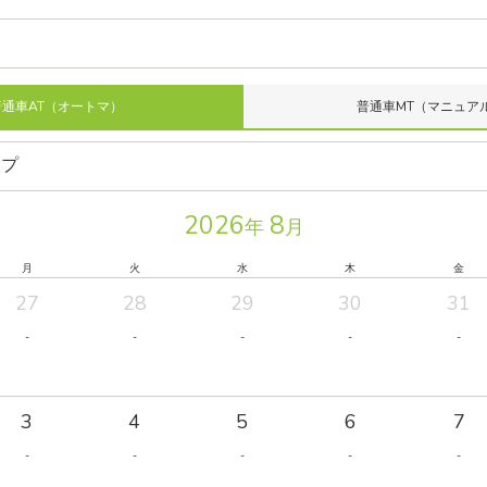
普通車AT（オートマ）
普通車MT（マニュア
2026
8
年
月
月
火
水
木
金
27
28
29
30
31
-
-
-
-
-
3
4
5
6
7
-
-
-
-
-