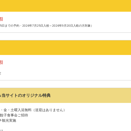
割引
15日までの予約・2026年7月25日入校～2026年9月20日入欧の方対象）
割引
定
＆当サイトのオリジナル特典
・金・土曜入浴無料（送迎はありません）
餃子食事会ご招待
チ観光実施
り