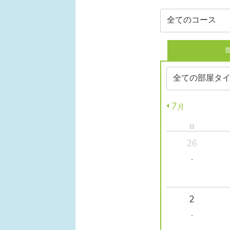
7
月
日
26
-
2
-