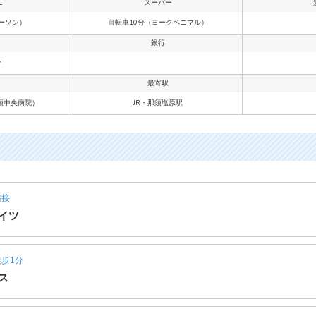
ニ
スーパー
ーソン）
自転車10分（ヨークベニマル）
銀行
分
最寄駅
須中央病院）
JR・那須塩原駅
隣接
イツ
歩1分
ス