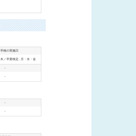
・卒検の実施日
・木／卒業検定…月・水・金
-
-
-
-