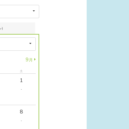
ル）
9
月
土
1
-
8
-