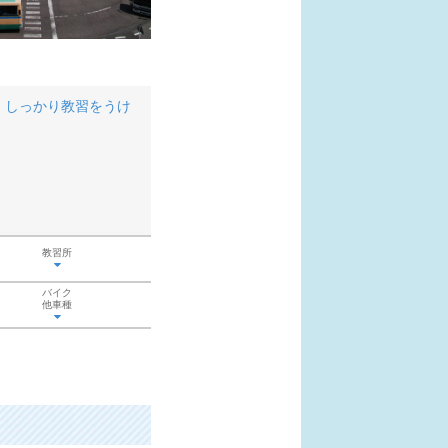
、しっかり教習をうけ
教習所
バイク
他車種