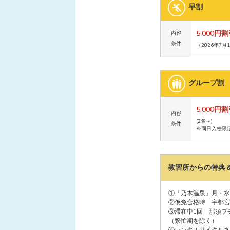
早割
5,000円
内容
条件
（2026年7月
グループ割
5,000円
内容
(2名～)
条件
※同日入校限
教習所からの特典
①「乃木温泉」月・水
②仮免合格時 宇都宮
③滞在中1回 那須プ
（繁忙期を除く）
④レンタルサイクルあ