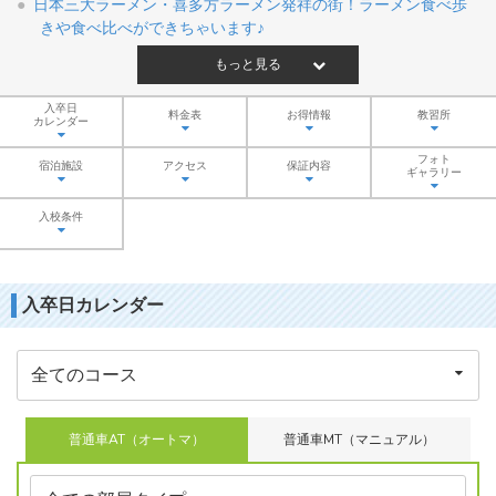
日本三大ラーメン・喜多方ラーメン発祥の街！ラーメン食べ歩
きや食べ比べができちゃいます♪
もっと見る
入卒日
料金表
お得情報
教習所
カレンダー
フォト
宿泊施設
アクセス
保証内容
ギャラリー
入校条件
入卒日カレンダー
普通車AT（オートマ）
普通車MT（マニュアル）