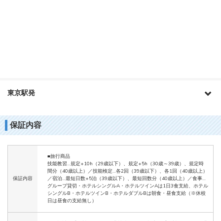
東京駅発
保証内容
■旅行商品
技能教習…規定+10h（29歳以下）、規定+5h（30歳～39歳）、規定時
間分（40歳以上）／技能検定…各2回（39歳以下）、各1回（40歳以上）
保証内容
／宿泊…最短日数+5泊（39歳以下）、最短回数分（40歳以上）／食事…
グループ貸切・ホテルシングルA・ホテルツインAは1日3食支給、ホテル
シングルB・ホテルツインB・ホテルダブルBは朝食・昼食支給（※休校
日は昼食の支給無し）