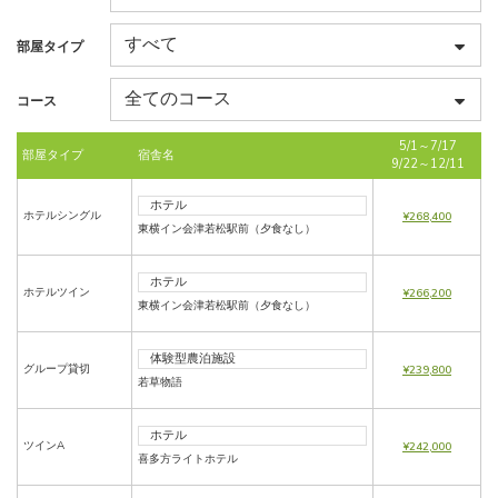
部屋タイプ
コース
5/1～7/17
部屋タイプ
宿舎名
9/22～12/11
ホテル
ホテルシングル
¥268,400
東横イン会津若松駅前（夕食なし）
ホテル
ホテルツイン
¥266,200
東横イン会津若松駅前（夕食なし）
体験型農泊施設
グループ貸切
¥239,800
若草物語
ホテル
ツインA
¥242,000
喜多方ライトホテル