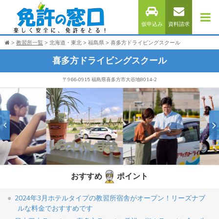
仮申込み
資料請求
教習所一覧
北海道・東北
福島県
喜多方ドライビングスクール
喜多方ドライビングスクール
〒966-0915 福島県喜多方市大谷地8014-2
おすすめ
ポイント
2024年3月ホテルタイプの教習所宿舎がオープン！リーズナブ
ルな料金でおすすめです