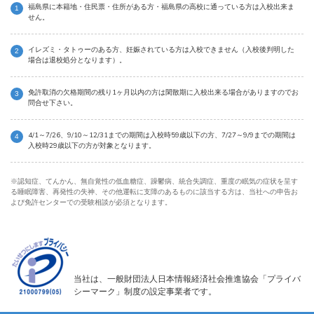
福島県に本籍地・住民票・住所がある方・福島県の高校に通っている方は入校出来ま
せん。
イレズミ・タトゥーのある方、妊娠されている方は入校できません（入校後判明した
場合は退校処分となります）。
免許取消の欠格期間の残り1ヶ月以内の方は閑散期に入校出来る場合がありますのでお
問合せ下さい。
4/1～7/26、9/10～12/31までの期間は入校時59歳以下の方、7/27～9/9までの期間は
入校時29歳以下の方が対象となります。
※認知症、てんかん、無自覚性の低血糖症、躁鬱病、統合失調症、重度の眠気の症状を呈す
る睡眠障害、再発性の失神、その他運転に支障のあるものに該当する方は、当社への申告お
よび免許センターでの受験相談が必須となります。
当社は、一般財団法人日本情報経済社会推進協会「プライバ
シーマーク」制度の設定事業者です。