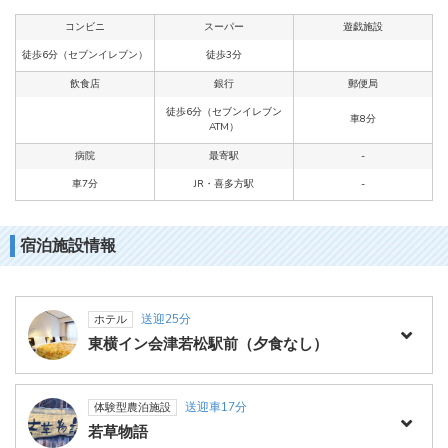
コンビニ
スーパー
遊戯施設
徒歩6分（セブンイレブン）
徒歩3分
飲食店
銀行
郵便局
徒歩6分（セブンイレブン
車8分
ATM）
病院
最寄駅
-
車7分
JR・喜多方駅
-
宿泊施設情報
送迎25分
ホテル
東横イン会津若松駅前（夕食なし）
送迎車17分
体験型農泊施設
若草物語