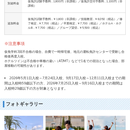
仮免許試験手数料…1,800円（非課税）／仮免許交付手数料…1,100円（非
別途料金
課税）
仮免許試験手数料…￥1,800（非課税）／技能教習…￥6,050（税込）／修
追加料金
了検定…￥7,700（税込）／卒業検定…￥7,700（税込）／ホテルA・ホテ
ルB…￥7,700（税込）／グループ貸切…￥5,500（税込）
※注意事項
仮免学科3回不合格の場合、自費で一時帰宅後、地元の運転免許センターで受験し合
格後再度入校。
ホテルツインは不合格や車種の違い（AT/MT）などで1名での宿泊となった場合、部
屋移動の可能性があります。
2026年5月1日入校～7月24日入校、9月17日入校～12月11日入校までの期
間は入校時59歳以下の方、2026年7月25日入校～9月16日入校までの期間は
入校時29歳以下の方が対象となります。
フォトギャラリー