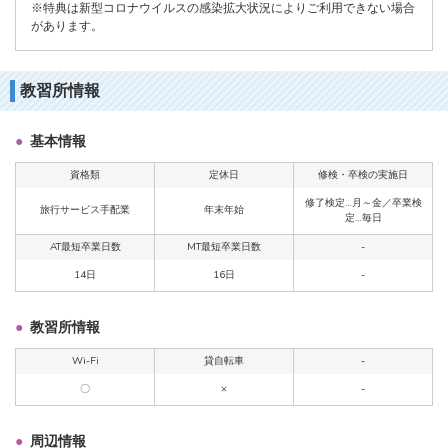
※特典は新型コロナウイルスの感染拡大状況によりご利用できない場合
があります。
教習所情報
基本情報
資格類
定休日
修検・卒検の実施日
修了検定…月～金／卒業検
旅行サービス手配業
年末年始
定…毎日
AT最短卒業日数
MT最短卒業日数
-
14日
16日
-
教習所情報
Wi-Fi
貸自転車
-
〇
×
-
周辺情報