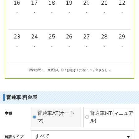
16
17
18
19
20
21
22
-
-
-
-
-
-
-
23
24
25
26
27
28
29
-
-
-
-
-
-
-
混雑状況： 余裕あり ◎ / お急ぎください △ / 空きなし ×
普通車 料金表
普通車AT(オート
普通車MT(マニュア
車種
マ)
ル)
施設タイプ