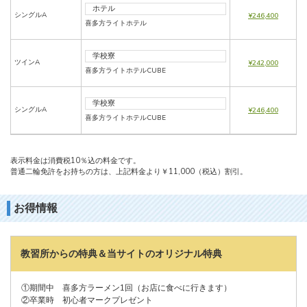
ホテル
シングルA
¥246,400
喜多方ライトホテル
学校寮
ツインA
¥242,000
喜多方ライトホテルCUBE
学校寮
シングルA
¥246,400
喜多方ライトホテルCUBE
表示料金は消費税10％込の料金です。
普通二輪免許をお持ちの方は、上記料金より￥11,000（税込）割引。
お得情報
教習所からの特典＆当サイトのオリジナル特典
①期間中 喜多方ラーメン1回（お店に食べに行きます）
②卒業時 初心者マークプレゼント