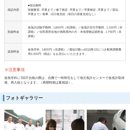
■宿泊無料
保証内容
技能教習…卒業まで／修了検定…卒業まで／卒業検定…卒業まで／宿泊…
卒業まで／食事…1日3食支給（初日の昼食支給なし）
仮免許試験手数料…1,800円（非課税）／仮免許交付手数料…1,100円（非
別途料金
課税）／住民票所在地が徳島県内の方：本免受験証紙料金…1.750円（非
課税）
仮免学科…1,800円（非課税）／最短日数+4日以降1日につき配車調整費
追加料金
用3,300円（税込）をお支払いいただきます。
※注意事項
仮免学科に3回不合格の際は、自費で一時帰宅をして地元免許センターで仮免許取得
後、再入校となります。（再開時期は要相談）。
フォトギャラリー