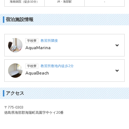
海南病院（徒歩10分）
JR・海部駅
-
宿泊施設情報
教習所隣接
学校寮
AquaMarina
教習所敷地内徒歩2分
学校寮
AquaBeach
アクセス
〒775-0303
徳島県海部郡海陽町高園字中ケイ20番