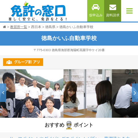
仮申込み
資料請求
教習所一覧
西日本
徳島県
徳島かいふ自動車学校
徳島かいふ自動車学校
〒775-0303 徳島県海部郡海陽町高園字中ケイ20番
おすすめ
ポイント