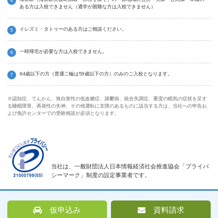
ある方は入校できません（通学が困難な方は入校できません）
イレズミ・タトゥーのある方はご相談ください。
一時帰宅が必要な方は入校できません。
64歳以下の方（普通二輪は59歳以下の方）のみのご入校となります。
※認知症、てんかん、無自覚性の低血糖症、躁鬱病、統合失調症、重度の眠気の症状を呈す
る睡眠障害、再発性の失神、その他運転に支障のあるものに該当する方は、当社への申告お
よび免許センターでの受験相談が必須となります。
当社は、一般財団法人日本情報経済社会推進協会「プライバ
シーマーク」制度の設定事業者です。
仮申込み
資料請求