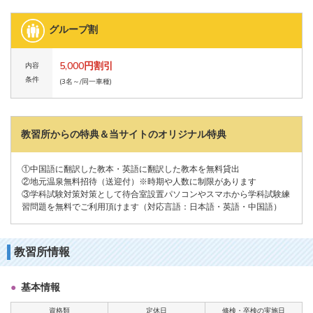
グループ割
5,000円割引
内容
条件
(3名～/同一車種)
教習所からの特典＆当サイトのオリジナル特典
①中国語に翻訳した教本・英語に翻訳した教本を無料貸出
②地元温泉無料招待（送迎付）※時期や人数に制限があります
③学科試験対策対策として待合室設置パソコンやスマホから学科試験練
習問題を無料でご利用頂けます（対応言語：日本語・英語・中国語）
教習所情報
基本情報
資格類
定休日
修検・卒検の実施日