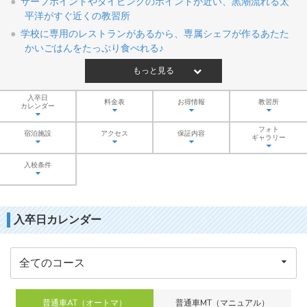
サーフポイントやダイビングのポイントが近い、黒潮流れる太
平洋がすぐ近くの教習所
学校に専用のレストランがあるから、専属シェフが作るあたた
かいごはんをたっぷり食べれる♪
もっと見る
入卒日
料金表
お得情報
教習所
カレンダー
フォト
宿泊施設
アクセス
保証内容
ギャラリー
入校条件
入卒日カレンダー
普通車AT（オートマ）
普通車MT（マニュアル）