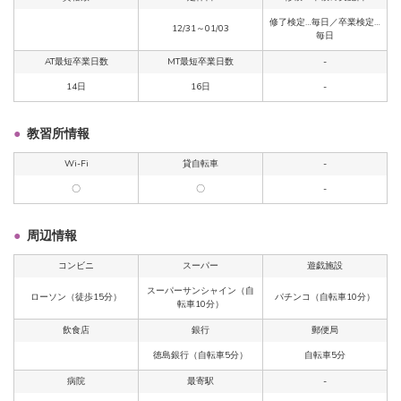
修了検定…毎日／卒業検定…
12/31～01/03
毎日
AT最短卒業日数
MT最短卒業日数
-
14日
16日
-
教習所情報
Wi-Fi
貸自転車
-
〇
〇
-
周辺情報
コンビニ
スーパー
遊戯施設
スーパーサンシャイン（自
ローソン（徒歩15分）
パチンコ（自転車10分）
転車10分）
飲食店
銀行
郵便局
徳島銀行（自転車5分）
自転車5分
病院
最寄駅
-