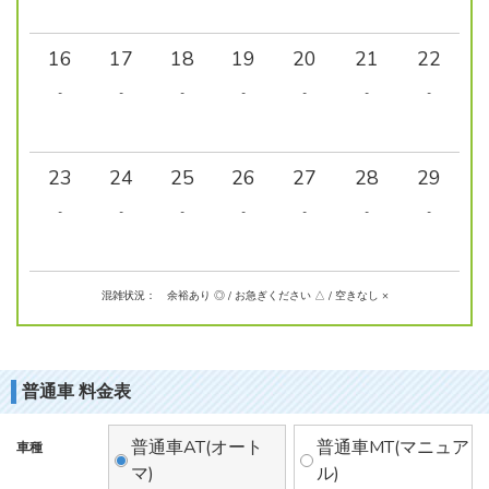
16
17
18
19
20
21
22
-
-
-
-
-
-
-
23
24
25
26
27
28
29
-
-
-
-
-
-
-
混雑状況： 余裕あり ◎ / お急ぎください △ / 空きなし ×
普通車 料金表
普通車AT(オート
普通車MT(マニュア
車種
マ)
ル)