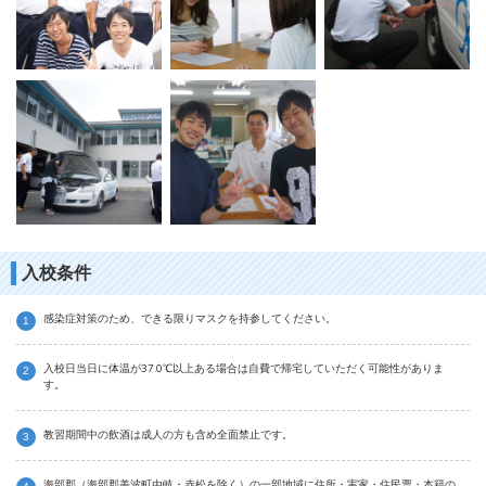
入校条件
感染症対策のため、できる限りマスクを持参してください。
入校日当日に体温が37.0℃以上ある場合は自費で帰宅していただく可能性がありま
す。
教習期間中の飲酒は成人の方も含め全面禁止です。
海部郡（海部郡美波町由岐・赤松を除く）の一部地域に住所・実家・住民票・本籍の