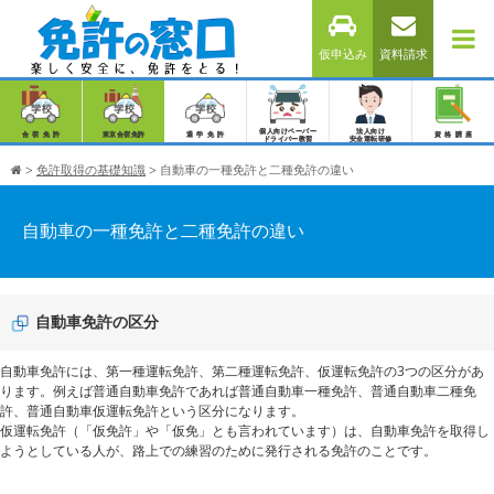
仮申込み
資料請求
個人向けペーパー
法人向け
合宿免許
東京合宿免許
通学免許
資格講座
ドライバー教習
安全運転研修
>
免許取得の基礎知識
>
自動車の一種免許と二種免許の違い
自動車の一種免許と二種免許の違い
自動車免許の区分
自動車免許には、第一種運転免許、第二種運転免許、仮運転免許の3つの区分があ
ります。例えば普通自動車免許であれば普通自動車一種免許、普通自動車二種免
許、普通自動車仮運転免許という区分になります。
仮運転免許（「仮免許」や「仮免」とも言われています）は、自動車免許を取得し
ようとしている人が、路上での練習のために発行される免許のことです。