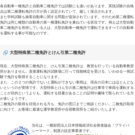
各自動車一種免許と自動車二種免許では試験にも違いがあります。実技試験の合格
点は第二種運転免許の方が高く設定されていて、厳しく採点されます。
また学科試験も旅客自動車に関する問題が追加されています。そのため第二種運転
免許は同じ種類の自動車の第一種運転免許を兼ねている状況です。例えば大型自動
車二種免許を所持している人は、大型自動車一種免許で運転できるすべての自動車
を運転する事が可能なのです。
大型特殊第二種免許とけん引第二種免許
現在、大型特殊第二種免許と、けん引第二種免許は、教習を行っている自動車教習
所がありません。直接運転免許試験場に行って技能検定を受ける、いわゆる一発試
験で免許を取得することになります。
また、この２つの免許でないと運転ができない車両は、現在の日本にはほとんどな
いというのが実情です。大型特殊とけん引の第二種免許は仕事等で車両を運転する
ことが目的というよりも、運転する技量があることの証明や趣味で取られている方
が多いようです。
二種免許の取得を目指される方も、免許の窓口までご相談ください。二種免許取得
に向けて、お客様に最適な通学教習所や合宿教習所をご紹介いたします。
当社は、一般財団法人日本情報経済社会推進協会「プライバ
シーマーク」制度の設定事業者です。