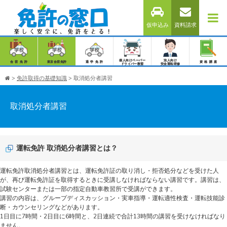
仮申込み
資料請求
個人向けペーパー
法人向け
合宿免許
東京合宿免許
通学免許
資格講座
ドライバー教習
安全運転研修
>
免許取得の基礎知識
>
取消処分者講習
取消処分者講習
運転免許 取消処分者講習とは？
運転免許取消処分者講習とは、運転免許証の取り消し・拒否処分などを受けた人
が、再び運転免許証を取得するときに受講しなければならない講習です。講習は、
試験センターまたは一部の指定自動車教習所で受講ができます。
講習の内容は、グループディスカッション・実車指導・運転適性検査・運転技能診
断・カウンセリングなどがあります。
1日目に7時間・2日目に6時間と、2日連続で合計13時間の講習を受けなければなり
ません。