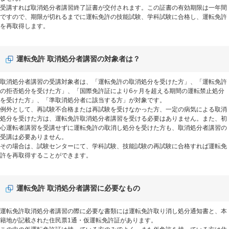
受講すれば取消処分者講習終了証書が交付されます。この証書の有効期限は一年間
ですので、期限が切れるまでに運転免許の技能試験、学科試験に合格し、運転免許
を再取得します。
運転免許 取消処分者講習の対象者は？
取消処分者講習の受講対象者は、「運転免許の取消処分を受けた方」、「運転免許
の拒否処分を受けた方」、「国際免許証により6ヶ月を超える期間の運転禁止処分
を受けた方」、「準取消処分者に該当する方」が対象です。
例外として、再試験不合格または再試験を受けなかった方、一定の病気による取消
処分を受けた方は、運転免許取消処分者講習を受ける必要はありません。また、初
心運転者講習を受講せずに運転免許の取消し処分を受けた方も、取消処分者講習の
受講は必要ありません。
その場合は、試験センターにて、学科試験、技能試験の再試験に合格すれば運転免
許を再取得することができます。
運転免許 取消処分者講習に必要なもの
運転免許取消処分者講習の際に必要な書類には運転免許取り消し処分通知書と、本
籍地が記載された住民票1通・仮運転免許証があります。