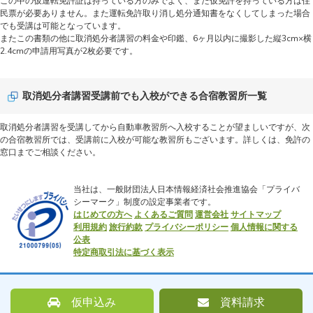
この中の仮運転免許証は持っている方のみでよく、また仮免許を持っている方は住
民票が必要ありません。また運転免許取り消し処分通知書をなくしてしまった場合
でも受講は可能となっています。
またこの書類の他に取消処分者講習の料金や印鑑、6ヶ月以内に撮影した縦3cm×横
2.4cmの申請用写真が2枚必要です。
取消処分者講習受講前でも入校ができる合宿教習所一覧
取消処分者講習を受講してから自動車教習所へ入校することが望ましいですが、次
の合宿教習所では、受講前に入校が可能な教習所もございます。詳しくは、免許の
窓口までご相談ください。
当社は、一般財団法人日本情報経済社会推進協会「プライバ
シーマーク」制度の設定事業者です。
はじめての方へ
よくあるご質問
運営会社
サイトマップ
利用規約
旅行約款
プライバシーポリシー
個人情報に関する
公表
特定商取引法に基づく表示
仮申込み
資料請求