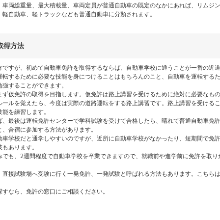
、車両総重量、最大積載量、車両定員が普通自動車の既定のなかにあれば、リムジ
、軽自動車、軽トラックなども普通自動車に分類されます。
取得方法
方ですが、初めて自動車免許を取得するならば、自動車学校に通うことが一番の近
運転するために必要な技能を身につけることはもちろんのこと、自動車を運転する
勉強することができます。
まず仮免許の取得を目指します。仮免許は路上講習を受けるために絶対に必要なも
ルールを覚えたら、今度は実際の道路運転をする路上講習です。路上講習を受ける
技能を練習します。
ば、最後は運転免許センターで学科試験を受けて合格したら、晴れて普通自動車免
と、合宿に参加する方法があります。
動車学校だと通学しやすいのですが、近所に自動車学校がなかったり、短期間で免
肢もあります。
みでも、2週間程度で自動車学校を卒業できますので、就職前や進学前に免許を取り
、直接試験場へ受験に行く一発免許、一発試験と呼ばれる方法もあります。こちら
。
探すなら、免許の窓口にご相談ください。