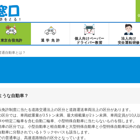
個人向けペーパー
法人向け
東京合宿免許
通学免許
ドライバー教習
安全運転研修
普通自動車とは？
ような自動車？
転免許制度に当たる道路交通法上の区分と道路運送車両法上の区分があります。
区分では、車両総重量が3.5トン未満、最大積載量が2トン未満、車両定員が10人
車や特定二輪車を含む自動二輪車、小型特殊自動車に当たらないものを指します。
動車の区分では、小型自動車と軽自動車と大型特殊自動車と小型特殊自動車以外の
自動車に分類されているトラックやバスも該当します。
での普通車は、高速道路独自の区分となっています。