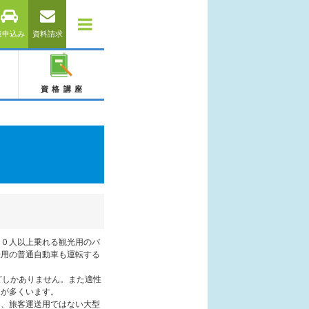
仮申込み
資料請求
資格講座
３０人以上乗れる観光用のバ
転用の普通自動車も運転する
どしかありません。また適性
人が多くいます。
り、旅客運送用ではない大型