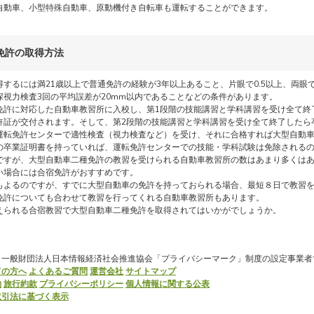
自動車、小型特殊自動車、原動機付き自転車も運転することができます。
免許の取得方法
するには満21歳以上で普通免許の経験が3年以上あること、片眼で0.5以上、両眼で
深視力検査3回の平均誤差が20mm以内であることなどの条件があります。
免許に対応した自動車教習所に入校し、第1段階の技能講習と学科講習を受け全て終
許証が交付されます。そして、第2段階の技能講習と学科講習を受け全て終了したら
運転免許センターで適性検査（視力検査など）を受け、それに合格すれば大型自動
の卒業証明書を持っていれば、運転免許センターでの技能・学科試験は免除される
ですが、大型自動車二種免許の教習を受けられる自動車教習所の数はあまり多くは
い場合には合宿免許がおすすめです。
もよるのですが、すでに大型自動車の免許を持っておられる場合、最短８日で教習
免許についても合わせて教習を行ってくれる自動車教習所もあります。
えられる合宿教習で大型自動車二種免許を取得されてはいかがでしょうか。
、一般財団法人日本情報経済社会推進協会「プライバシーマーク」制度の設定事業者
ての方へ
よくあるご質問
運営会社
サイトマップ
約
旅行約款
プライバシーポリシー
個人情報に関する公表
取引法に基づく表示