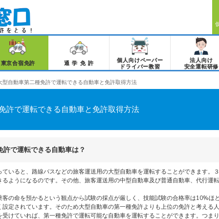
個人向けペーパー
法人向け
東京合宿免許
通学免許
ドライバー教習
安全運転研修
大型自動車第二種免許で運転できる自動車と免許取得方法
免許で運転できる自動車と免許取得方法
免許で運転できる自動車は？
っていると、路線バスなどの旅客運送用の大型自動車を運転することができます。
きるようになるのです。その他、旅客運送用の中型自動車及び普通自動車、代行運
乗客の命を預かるという観点から試験の採点が厳しく、技能試験の合格率は10%ほ
く設定されています。そのため大型自動車の第一種免許よりも上位の免許と考える
を受けていれば、第一種免許で運転可能な自動車を運転することができます。つま