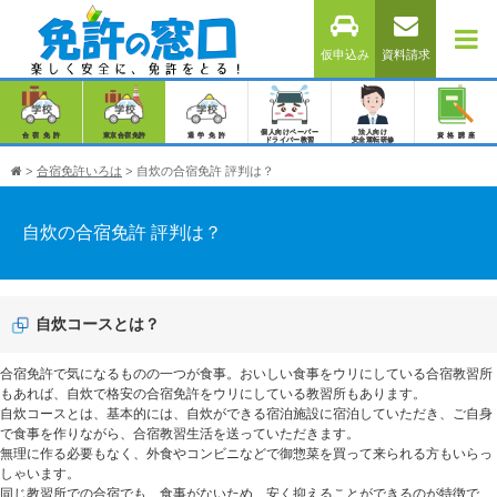
仮申込み
資料請求
個人向けペーパー
法人向け
合宿免許
東京合宿免許
通学免許
資格講座
ドライバー教習
安全運転研修
>
合宿免許いろは
>
自炊の合宿免許 評判は？
自炊の合宿免許 評判は？
自炊コースとは？
合宿免許で気になるものの一つが食事。おいしい食事をウリにしている合宿教習所
もあれば、自炊で格安の合宿免許をウリにしている教習所もあります。
自炊コースとは、基本的には、自炊ができる宿泊施設に宿泊していただき、ご自身
で食事を作りながら、合宿教習生活を送っていただきます。
無理に作る必要もなく、外食やコンビニなどで御惣菜を買って来られる方もいらっ
しゃいます。
同じ教習所での合宿でも、食事がないため、安く抑えることができるのが特徴で