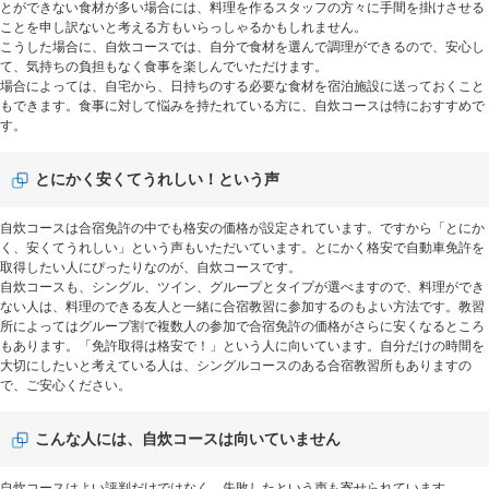
とができない食材が多い場合には、料理を作るスタッフの方々に手間を掛けさせる
ことを申し訳ないと考える方もいらっしゃるかもしれません。
こうした場合に、自炊コースでは、自分で食材を選んで調理ができるので、安心し
て、気持ちの負担もなく食事を楽しんでいただけます。
場合によっては、自宅から、日持ちのする必要な食材を宿泊施設に送っておくこと
もできます。食事に対して悩みを持たれている方に、自炊コースは特におすすめで
す。
とにかく安くてうれしい！という声
自炊コースは合宿免許の中でも格安の価格が設定されています。ですから「とにか
く、安くてうれしい」という声もいただいています。とにかく格安で自動車免許を
取得したい人にぴったりなのが、自炊コースです。
自炊コースも、シングル、ツイン、グループとタイプが選べますので、料理ができ
ない人は、料理のできる友人と一緒に合宿教習に参加するのもよい方法です。教習
所によってはグループ割で複数人の参加で合宿免許の価格がさらに安くなるところ
もあります。「免許取得は格安で！」という人に向いています。自分だけの時間を
大切にしたいと考えている人は、シングルコースのある合宿教習所もありますの
で、ご安心ください。
こんな人には、自炊コースは向いていません
自炊コースはよい評判だけではなく、失敗したという声も寄せられています。