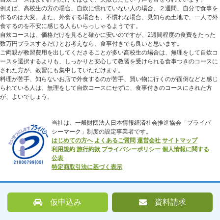
例えば、高校生の方の場合、自炊に慣れていない人の場合、２週間、自分で食事を
作るのは大変。また、外食する場合も、不慣れな場合、見知らぬ土地で、一人で外
食するのを不安に感じる人もいらっしゃるようです。
自炊コースは、価格だけを見ると確かに安いのですが、2週間程度の食費をたった
数万円プラスするだけとお考えなら、食事付きでも良いと思います。
ご両親が教習費用を出してくださることが多い高校生の場合は、無理をして自炊コ
ースを選択するよりも、しっかりと安心して教習を受けられる食事つきのコースに
された方が、教習にも集中していただけます。
料理が苦手、知らないお店で外食するのが苦手、買い物に行くのが面倒などと感じ
られている人は、無理をして自炊コースにせずに、食事付きのコースにされた方
が、よいでしょう。
当社は、一般財団法人日本情報経済社会推進協会「プライバ
シーマーク」制度の設定事業者です。
はじめての方へ
よくあるご質問
運営会社
サイトマップ
利用規約
旅行約款
プライバシーポリシー
個人情報に関する
公表
特定商取引法に基づく表示
仮申込み
資料請求