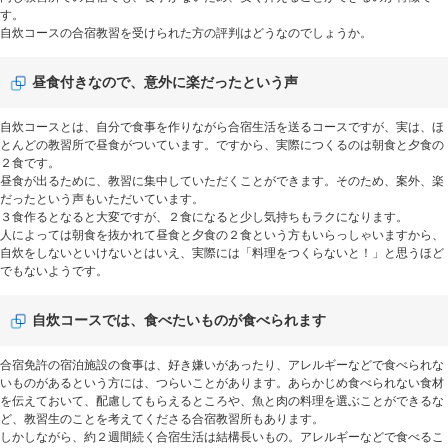
す。
自炊コースの合宿教習を受けられた方の評判はどうなのでしょうか。
昼食付きなので、意外に楽だったという声
自炊コースとは、自分で食事を作りながら合宿生活を送るコースですが、実は、ほ
とんどの教習所で昼食がついています。ですから、実際につくるのは朝食と夕食の
２食です。
昼食が出るために、教習に集中していただくことができます。そのため、案外、楽
だったという声もいただいています。
３食作るとなると大変ですが、２食になると少し気持ちもラクになります。
人によっては朝食を抜かれて昼食と夕食の２食という方もいらっしゃいますから、
自炊をしないといけないとはいえ、実際には「料理をつくらないと！」と思うほど
でもないようです。
自炊コースでは、食べたいものが食べられます
合宿免許の宿泊施設の食事は、好き嫌いがあったり、アレルギーなどで食べられな
いものがあるという方には、つらいことがあります。あらかじめ食べられない食材
を伝えておいて、配慮してもらえるところや、魚と肉の料理を選ぶことができるな
ど、教習生のことを考えてくださる合宿教習所もあります。
しかしながら、約２週間続く合宿生活は結構長いもの。アレルギーなどで食べるこ