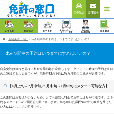
仮申込み
資料請求
個人向けペーパー
法人向け
合宿免許
東京合宿免許
通学免許
資格講座
ドライバー教習
安全運転研修
>
合宿免許いろは
>
休み期間中の予約はいつまでにすればいいの？
休み期間中の予約はいつまでにすればいいの？
合宿免許は旅行と同様に料金が季節毎に変動します。空いている時期の予約は直前
のご連絡でも大丈夫ですが、混雑時期の予約は数カ月前のご連絡が必要です。
【4月上旬～7月中旬／9月中旬～1月中旬にスタート可能な方】
この期間はお客様が少ないため、とても割安な料金でお申し込みが可能です。ご予
約もスタート日の2週間前で間に合います。落ち着いた雰囲気の中で教習を受けた
い方にはオススメの時期です。