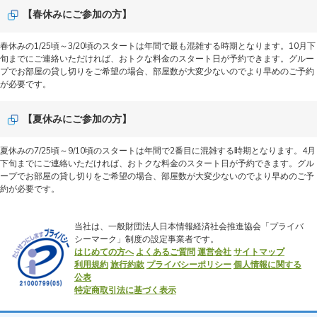
【春休みにご参加の方】
春休みの1/25頃～3/20頃のスタートは年間で最も混雑する時期となります。10月下
旬までにご連絡いただければ、おトクな料金のスタート日が予約できます。グルー
プでお部屋の貸し切りをご希望の場合、部屋数が大変少ないのでより早めのご予約
が必要です。
【夏休みにご参加の方】
夏休みの7/25頃～9/10頃のスタートは年間で2番目に混雑する時期となります。4月
下旬までにご連絡いただければ、おトクな料金のスタート日が予約できます。グル
ープでお部屋の貸し切りをご希望の場合、部屋数が大変少ないのでより早めのご予
約が必要です。
当社は、一般財団法人日本情報経済社会推進協会「プライバ
シーマーク」制度の設定事業者です。
はじめての方へ
よくあるご質問
運営会社
サイトマップ
利用規約
旅行約款
プライバシーポリシー
個人情報に関する
公表
特定商取引法に基づく表示