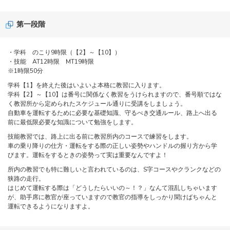
第一段階
・学科 のこり9時限（【2】～【10】）
・技能 AT12時限 MT19時限
※1時限50分
学科【1】を終えた後はいよいよ本格に教習に入ります。
学科【2】～【10】は番号に関係なく教習をうけられますので、番号順ではな
く教習所から定められたスケジュール通りに受講をしましょう。
自動車を運転するために必要な基礎知識、守るべき交通ルール、路上へ出る
前に最低限必要な知識について勉強をします。
技能教習では、路上に出る前に教習所内のコースで練習をします。
車の乗り降りの仕方・運転をする際の正しい姿勢やハンドルの握り方から学
びます。運転をするときの姿勢って実は重要なんですよ！
所内の教習でも特に難しいと言われているのは、S字コースやクランクなどの
狭路の走行。
はじめて運転する際は「どうしたらいいの～！？」なんて混乱しちゃいます
が、助手席に教官が座っていますので教官の指導をしっかり聞けばちゃんと
運転できるようになりますよ。