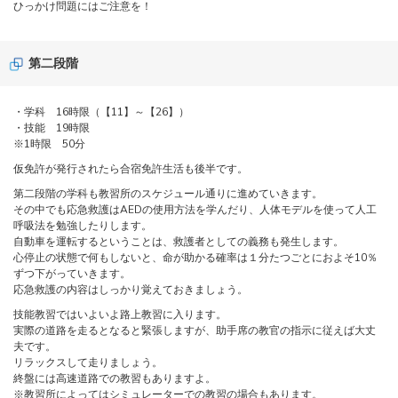
ひっかけ問題にはご注意を！
第二段階
・学科 16時限（【11】～【26】）
・技能 19時限
※1時限 50分
仮免許が発行されたら合宿免許生活も後半です。
第二段階の学科も教習所のスケジュール通りに進めていきます。
その中でも応急救護はAEDの使用方法を学んだり、人体モデルを使って人工
呼吸法を勉強したりします。
自動車を運転するということは、救護者としての義務も発生します。
心停止の状態で何もしないと、命が助かる確率は１分たつごとにおよそ10％
ずつ下がっていきます。
応急救護の内容はしっかり覚えておきましょう。
技能教習ではいよいよ路上教習に入ります。
実際の道路を走るとなると緊張しますが、助手席の教官の指示に従えば大丈
夫です。
リラックスして走りましょう。
終盤には高速道路での教習もありますよ。
※教習所によってはシミュレーターでの教習の場合もあります。