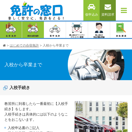
仮申込み
資料請求
個人向けペーパー
法人向け
合宿免許
東京合宿免許
通学免許
資格講座
ドライバー教習
安全運転研修
>
はじめての合宿免許
>
入校から卒業まで
入校から卒業まで
入校手続き
教習所に到着したら一番最初に【入校手
続き】をします。
入校手続きは具体的には以下のようなこ
とをおこないます。
入校申込書のご記入