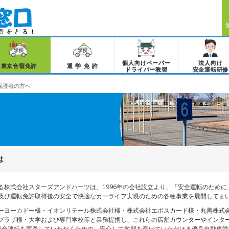
個人向けペーパー
法人向け
東京合宿免許
通学免許
ドライバー教習
安全運転研修
保護者の方へ
は
る株式会社スターズアンドハーツは、1996年の会社設立より、「安全運転のために
及び運転免許取得後の安全で快適なカーライフ実現のための各種事業を展開してま
ーヨーカドー様・イオンリテール株式会社様・株式会社エポスカード様・丸善株式
プラザ様・大学および専門学校等と業務提携し、これらの店舗カウンターやインター
様に安全運転を実践していただくための、安心して教習を受けていただける優良自動車