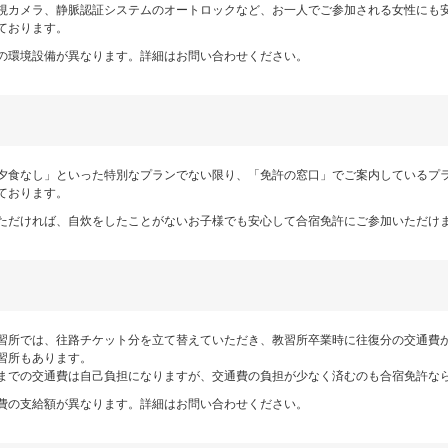
視カメラ、静脈認証システムのオートロックなど、お一人でご参加される女性にも
ております。
の環境設備が異なります。詳細はお問い合わせください。
夕食なし」といった特別なプランでない限り、「免許の窓口」でご案内しているプ
ております。
ただければ、自炊をしたことがないお子様でも安心して合宿免許にご参加いただけ
習所では、往路チケット分を立て替えていただき、教習所卒業時に往復分の交通費
習所もあります。
までの交通費は自己負担になりますが、交通費の負担が少なく済むのも合宿免許な
費の支給額が異なります。詳細はお問い合わせください。