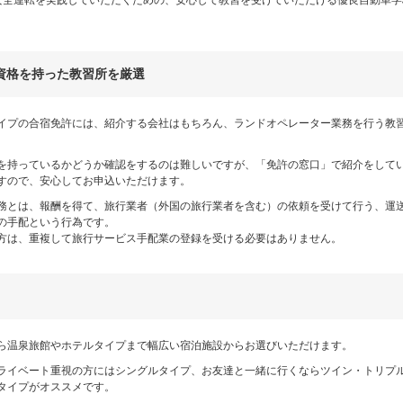
資格を持った教習所を厳選
イプの合宿免許には、紹介する会社はもちろん、ランドオペレーター業務を行う教
を持っているかどうか確認をするのは難しいですが、「免許の窓口」で紹介をして
すので、安心してお申込いただけます。
務とは、報酬を得て、旅行業者（外国の旅行業者を含む）の依頼を受けて行う、運
の手配という行為です。
方は、重複して旅行サービス手配業の登録を受ける必要はありません。
ら温泉旅館やホテルタイプまで幅広い宿泊施設からお選びいただけます。
ライベート重視の方にはシングルタイプ、お友達と一緒に行くならツイン・トリプ
タイプがオススメです。