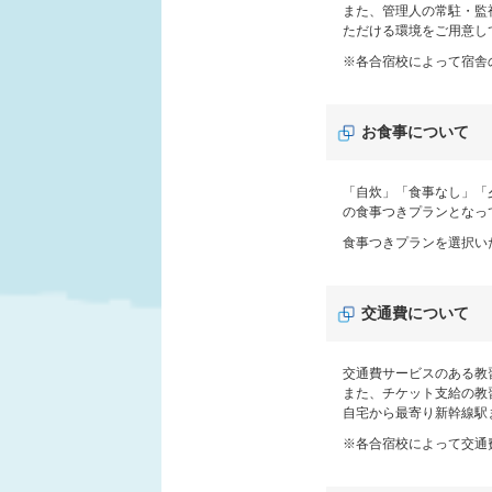
また、管理人の常駐・監
ただける環境をご用意し
※各合宿校によって宿舎
お食事について
「自炊」「食事なし」「
の食事つきプランとなっ
食事つきプランを選択い
交通費について
交通費サービスのある教
また、チケット支給の教
自宅から最寄り新幹線駅
※各合宿校によって交通